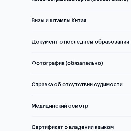
с разворотом или странице
Визы и штампы Китая
Документ о последнем образовании 
о том, какие документы необходимы для школьн
Фотография (обязательно)
электронную
Справка об отсутствии судимости
скан не
Медицинский осмотр
из России
элект
статьей
Сертификат о владении языком