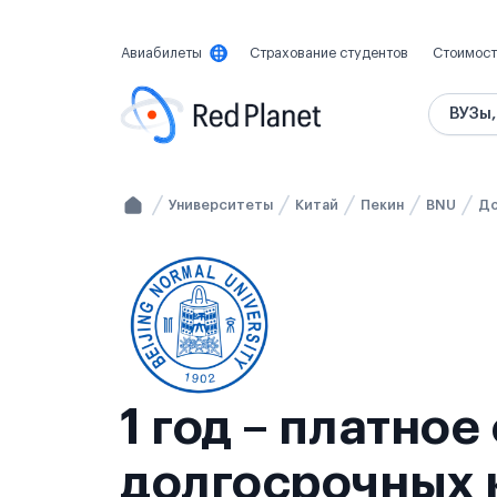
Авиабилеты
Страхование студентов
Стоимост
ВУЗы,
Университеты
Китай
Пекин
BNU
До
1 год – платно
долгосрочных к