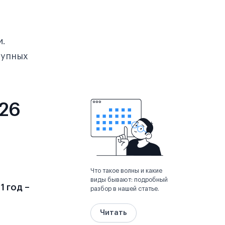
и.
тупных
026
Что такое волны и какие
виды бывают: подробный
-
1 год –
разбор в нашей статье.
Читать