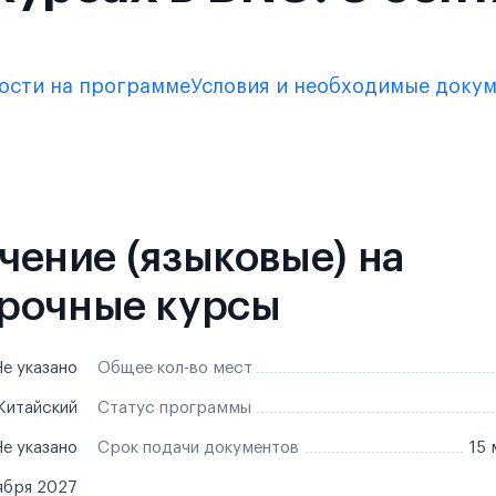
ости на программе
Условия и необходимые доку
учение (языковые) на
рочные курсы
е указано
Общее кол-во мест
Китайский
Статус программы
е указано
Срок подачи документов
15 
ября 2027