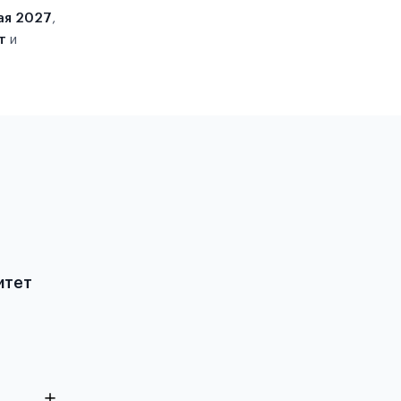
ая 2027
,
т
и
итет