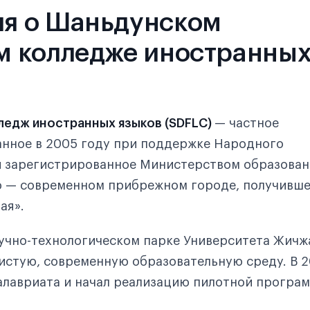
я о Шаньдунском
м колледже иностранны
ледж иностранных языков (SDFLC)
— частное
анное в 2005 году при поддержке Народного
и зарегистрированное Министерством образован
о — современном прибрежном городе, получивш
ая».
аучно-технологическом парке Университета Жичж
истую, современную образовательную среду. В 2
алавриата и начал реализацию пилотной програ