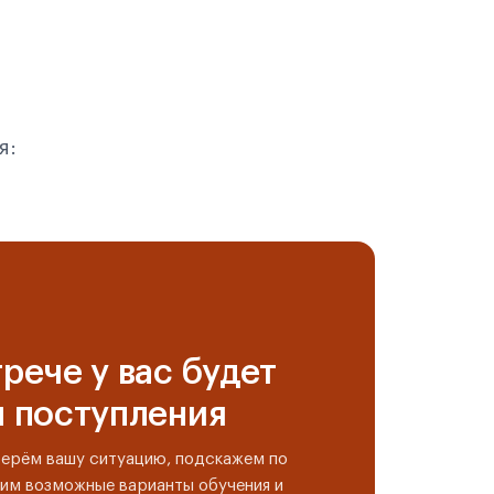
я:
рече у вас будет
н поступления
берём вашу ситуацию, подскажем по
им возможные варианты обучения и