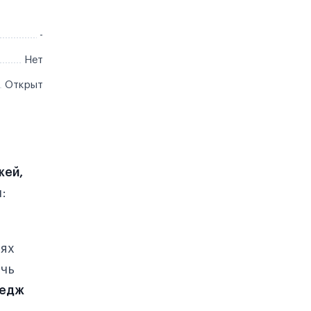
-
Нет
Открыт
жей,
:
иях
очь
ледж