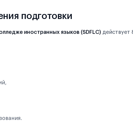
ения подготовки
лледже иностранных языков (SDFLC)
действует 
ий,
зования.