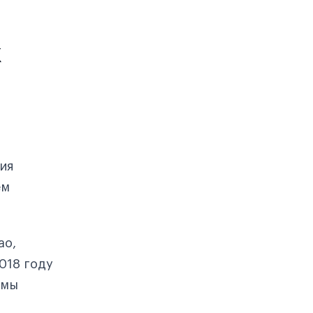
х
ия
ем
ао,
018 году
ммы