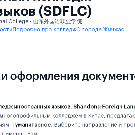
зыков (SDFLC)
tional College • 山东外国语职业学院
ости
Подробно про колледж
О городе Жичжао
и оформления документ
ледж иностранных языков
,
Shandong Foreign La
 многопрофильным колледжем в Китае, предлаг
иям:
Гуманитарное
. Выберите направление и пр
т именно Вам.