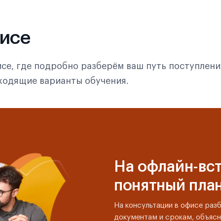
фисе
се, где подробно разберём ваш путь поступлени
дходящие варианты обучения.
На офлайн-вст
понятный пла
На консультации в офисе раз
документам и срокам, объясн