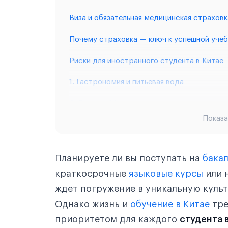
Виза и обязательная медицинская страховк
Почему страховка — ключ к успешной учеб
Риски для иностранного студента в Китае
1. Гастрономия и питьевая вода
2. Языковой барьер
Показа
3. Обстановка на улицах
Что нужно знать студенту о системе здра
Планируете ли вы поступать на
бакал
Скорая помощь (номер 120)
краткосрочные
языковые курсы
или 
ждет погружение в уникальную куль
Государственные больницы
Однако жизнь и
обучение в Китае
тре
Частная медицина
приоритетом для каждого
студента 