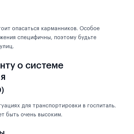
стоит опасаться карманников. Особое
ижения специфичны, поэтому будьте
улиц.
енту о системе
ая
)
туациях для транспортировки в госпиталь.
ет быть очень высоким.
цы