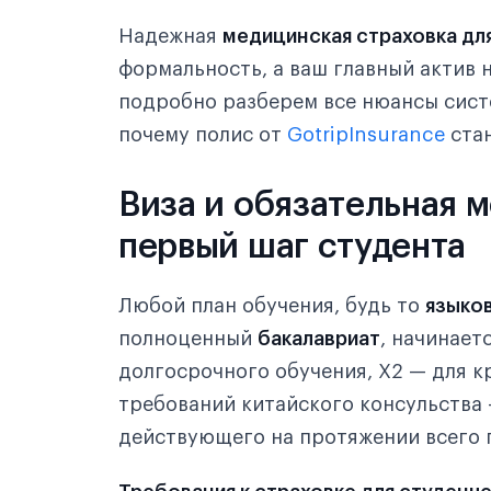
Традиционная китайская медицина (ТКМ)
Надежная
медицинская страховка для
Произошел страховой случай, что делать?
формальность, а ваш главный актив н
подробно разберем все нюансы сист
Клиники в крупных городах
почему полис от
GotripInsurance
стан
Виза и обязательная 
первый шаг студента
Любой план обучения, будь то
языков
полноценный
бакалавриат
, начинает
долгосрочного обучения, X2 — для к
требований китайского консульства 
действующего на протяжении всего 