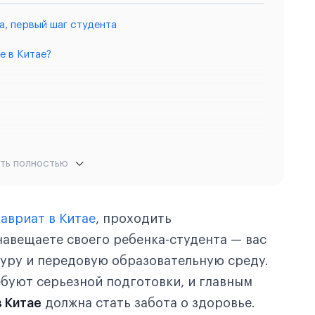
а, первый шаг студента
е в Китае?
ть полностью
воохранения Китая
авриат в Китае
, проходить
навещаете своего ребенка-студента — вас
туру и передовую образовательную среду.
буют серьезной подготовки, и главным
в Китае
должна стать забота о здоровье.