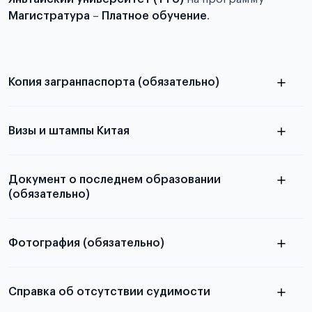
Магистратура
–
Платное обучение
.
Копия загранпаспорта (обязательно)
с разворотом или страницей
паспорта
Визы и штампы Китая
Документ о последнем образовании
(обязательно)
Фотография (обязательно)
Подробная информация о том, какие документы
электронную
необходимы для школьников, студентов и
Справка об отсутствии судимости
абитуриентов, изложена в статье.