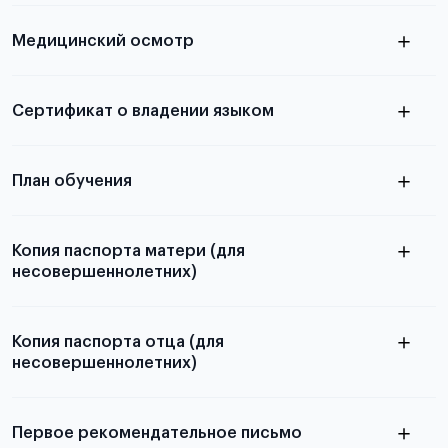
скан не
Медицинский осмотр
принимаются
из России
электронная справка
Сертификат о владении языком
Для примеров заполнения и пустых
бланков ознакомьтесь с статьей
План обучения
Копия паспорта матери (для
несовершеннолетних)
Подробнее о составлении плана
можно узнать в статье
Копия паспорта отца (для
несовершеннолетних)
Подробнее о требованиях и условиях
выезда
Первое рекомендательное письмо