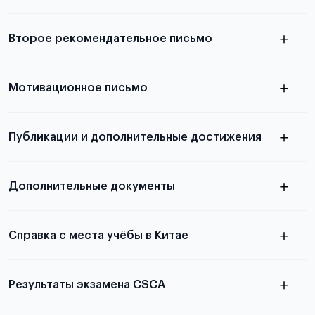
Подробнее о требованиях и условиях
Второе рекомендательное письмо
выезда
узнать из статьи с образцом
Мотивационное письмо
письма
узнать из статьи с образцом
Публикации и дополнительные достижения
письма
Подробнее
о том, как составить письмо, можно узнать в
Дополнительные документы
статье
Справка с места учёбы в Китае
Результаты экзамена CSCA