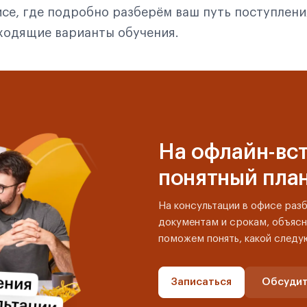
се, где подробно разберём ваш путь поступлени
дходящие варианты обучения.
На офлайн-вст
понятный пла
На консультации в офисе раз
документам и срокам, объясн
поможем понять, какой следу
Записаться
Обсудит