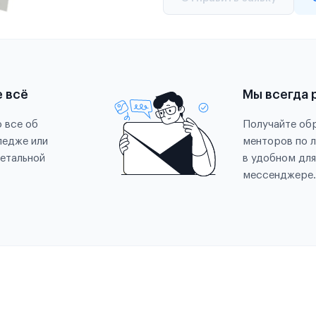
е всё
Мы всегда 
 все об
Получайте обр
ледже или
менторов по 
етальной
в удобном для
мессенджере.