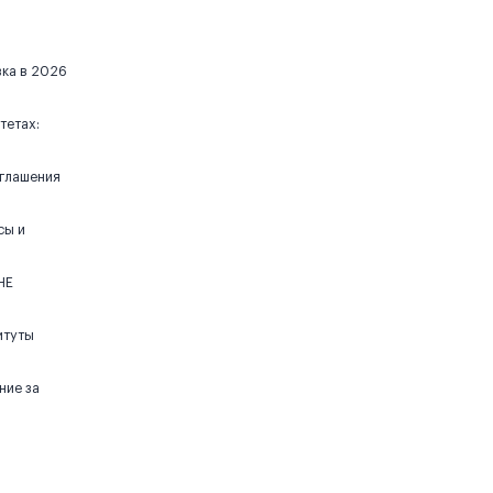
вка в 2026
тетах:
иглашения
сы и
НЕ
итуты
ние за