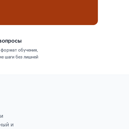
 вопросы
 формат обучения,
е шаги без лишней
ои
ный и