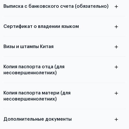
Выписка с банковского счета (обязательно)
Для примеров заполнения и пустых
бланков ознакомьтесь с статьей
Сертификат о владении языком
Подробнее о требуемой сумме,
количестве средств на счету и валюте
Визы и штампы Китая
Копия паспорта отца (для
несовершеннолетних)
Копия паспорта матери (для
несовершеннолетних)
Подробнее о требованиях и условиях
выезда
Дополнительные документы