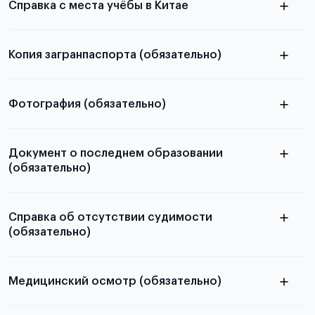
Справка с места учёбы в Китае
Копия загранпаспорта (обязательно)
с разворотом или страницей
в
паспорта
Фотография (обязательно)
статье справка с места учёбы в Китае
электронную
Документ о последнем образовании
(обязательно)
скан не
принимаются
Справка об отсутствии судимости
(обязательно)
Подробная информация о том, какие документы
необходимы для школьников, студентов и
абитуриентов, изложена в статье.
Медицинский осмотр (обязательно)
из России
электронная справка