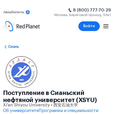
8 (800) 777-70-29
Авиабилеты
Москва, Береговой проезд, 5Ак1
Войти
Сиань
Поступление в Сианьский
нефтяной университет (XSYU)
Xi'an Shiyou University • 西安石油大学
Об университете
Программы и специальности