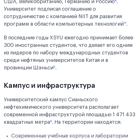
США, Великобританию, Германию и Россию
⁴
.
Университет подписал соглашение о
сотрудничестве с компанией NIIT для развития
программ в области компьютерных технологий
¹¹
.
В последние годы XSYU ежегодно принимает более
300 иностранных студентов, что делает его одним
из лидеров по набору международных студентов
среди нефтяных университетов Китая и в
провинции Шэньси
⁵
.
Кампус и инфраструктура
Университетский кампус Сианьского
нефтехимического университета располагает
современной инфраструктурой площадью 1 471 433
квадратных метра
⁴
. На территории находятся:
Современные учебные корпуса и лаборатории