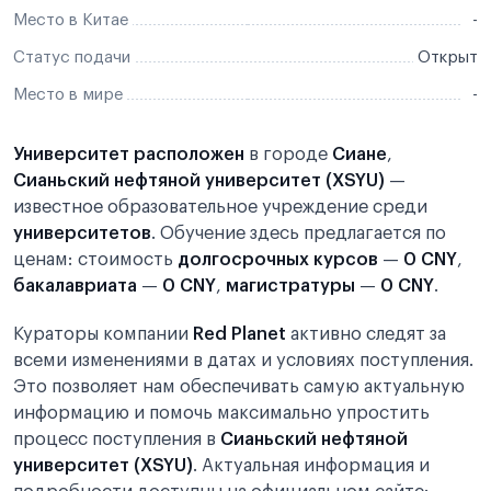
Место в Китае
-
Статус подачи
Открыт
Место в мире
-
Университет расположен
в городе
Сиане
,
Сианьский нефтяной университет (XSYU)
—
известное образовательное учреждение среди
университетов
. Обучение здесь предлагается по
ценам: стоимость
долгосрочных курсов
—
0 CNY
,
бакалавриата
—
0 CNY
,
магистратуры
—
0 CNY
.
Кураторы компании
Red Planet
активно следят за
всеми изменениями в датах и условиях поступления.
Это позволяет нам обеспечивать самую актуальную
информацию и помочь максимально упростить
процесс поступления в
Сианьский нефтяной
университет (XSYU)
. Актуальная информация и