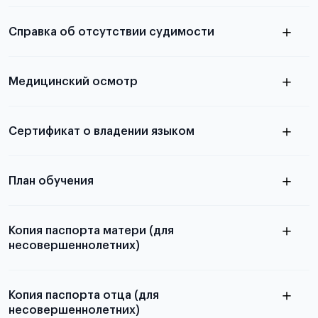
электронную
необходимы для школьников, студентов и
Справка об отсутствии судимости
абитуриентов, изложена в статье.
скан не
Медицинский осмотр
принимаются
из России
электронная справка
Сертификат о владении языком
Для примеров заполнения и пустых
бланков ознакомьтесь с статьей
План обучения
Копия паспорта матери (для
несовершеннолетних)
Подробнее о составлении плана
можно узнать в статье
Копия паспорта отца (для
несовершеннолетних)