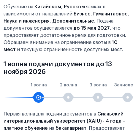
Обучение на
Китайском
,
Русском
языках в
зависимости от направлений
Бизнес
,
Гуманитарное
,
Наука и инженерия
,
Дополнительные
. Подача
документов осуществляется
до 15 мая 2027
, что
предоставляет достаточное время для подготовки.
Обращаем внимание на ограничение квоты в
10
мест
и текущую ограниченность доступных мест.
1 волна подачи документов до 13
ноября 2026
1 волна
2 волна
3 волна
Зачисле
Первая волна для подачи документов в
Сианьский
интернациональный университет (XAIU)
-
4 года –
платное обучение
на
бакалавриат
. Предоставляет