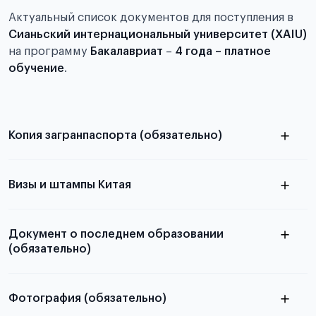
Актуальный список документов для поступления в
Сианьский интернациональный университет (XAIU)
на программу
Бакалавриат
–
4 года – платное
обучение
.
Копия загранпаспорта (обязательно)
с разворотом или страницей
паспорта
Визы и штампы Китая
Документ о последнем образовании
(обязательно)
Фотография (обязательно)
Подробная информация о том, какие документы