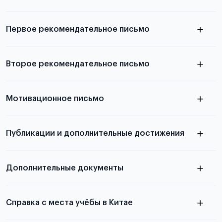
Подробнее о требованиях и условиях
выезда
Первое рекомендательное письмо
Подробнее о требованиях и условиях
Второе рекомендательное письмо
выезда
узнать из статьи с образцом
Мотивационное письмо
письма
узнать из статьи с образцом
Публикации и дополнительные достижения
письма
Подробнее
о том, как составить письмо, можно узнать в
Дополнительные документы
статье
Справка с места учёбы в Китае