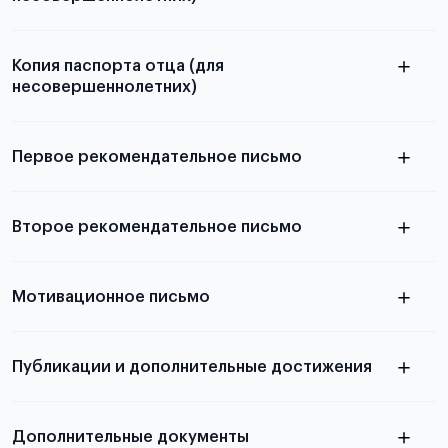
Подробнее о составлении плана
можно узнать в статье
Копия паспорта отца (для
несовершеннолетних)
Подробнее о требованиях и условиях
выезда
Первое рекомендательное письмо
Подробнее о требованиях и условиях
Второе рекомендательное письмо
выезда
узнать из статьи с образцом
Мотивационное письмо
письма
узнать из статьи с образцом
Публикации и дополнительные достижения
письма
Подробнее
о том, как составить письмо, можно узнать в
Дополнительные документы
статье