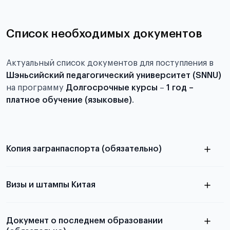
Список необходимых документов
Актуальный список документов для поступления в
Шэньсийский педагогический университет (SNNU)
на программу
Долгосрочные курсы
–
1 год –
платное обучение (языковые)
.
Копия загранпаспорта (обязательно)
с разворотом или страницей
паспорта
Визы и штампы Китая
Документ о последнем образовании