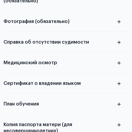
(обязательно)
Фотография (обязательно)
Подробная информация о том, какие документы
электронную
необходимы для школьников, студентов и
Справка об отсутствии судимости
абитуриентов, изложена в статье.
скан не
Медицинский осмотр
принимаются
из России
электронная справка
Сертификат о владении языком
Для примеров заполнения и пустых
бланков ознакомьтесь с статьей
План обучения
Копия паспорта матери (для
несовершеннолетних)