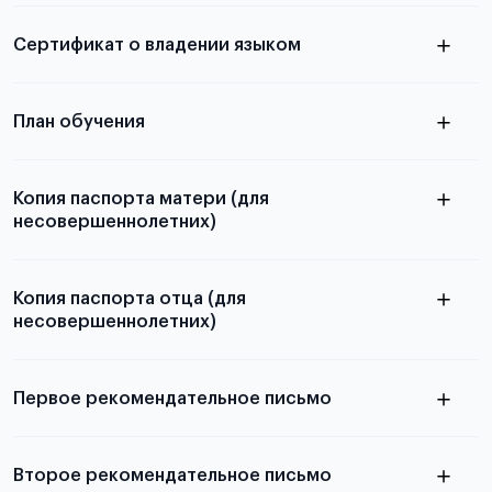
электронная справка
Сертификат о владении языком
Для примеров заполнения и пустых
бланков ознакомьтесь с статьей
План обучения
Копия паспорта матери (для
несовершеннолетних)
Подробнее о составлении плана
можно узнать в статье
Копия паспорта отца (для
несовершеннолетних)
Подробнее о требованиях и условиях
выезда
Первое рекомендательное письмо
Подробнее о требованиях и условиях
Второе рекомендательное письмо
выезда