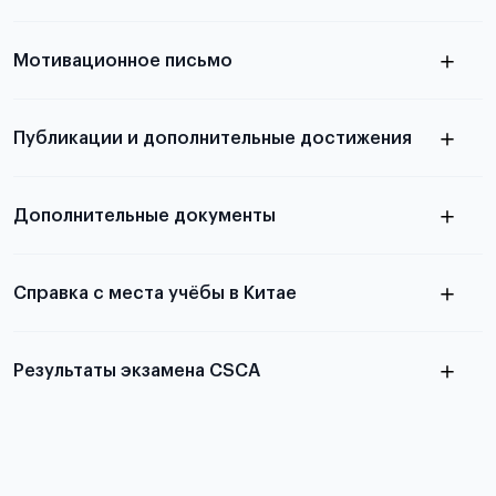
узнать из статьи с образцом
Мотивационное письмо
письма
узнать из статьи с образцом
Публикации и дополнительные достижения
письма
Подробнее
о том, как составить письмо, можно узнать в
Дополнительные документы
статье
Справка с места учёбы в Китае
Результаты экзамена CSCA
в
статье справка с места учёбы в Китае