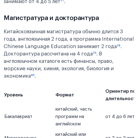
занимают от 4 до 5 лет
³⁷
.
Магистратура и докторантура
Китайскоязычная магистратура обычно длится 3
года, англоязычная 2 года, а программа International
Chinese Language Education занимает 2 года
³⁸
.
Докторантура рассчитана на 4 года
³⁹
. В
англоязычном каталоге есть финансы, право,
морские науки, химия, экология, биология и
экономика
⁴⁰
.
Ориентир по
Уровень
Формат
длительност
китайский, часть
Бакалавриат
программ на
от 4 до 6 лет
⁴¹
английском
китайский или