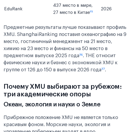
437 место в мире,
EduRank
2026
27 место в Китае
²⁵
Предметные результаты лучше показывают профиль
XMU. ShanghaiRanking поставил океанографию на 9
место, гостиничный менеджмент на 21 место,
химию на 23 место и финансы на 50 место в
предметном выпуске 2025 года
²⁶
. THE относит
физические науки и бизнес с экономикой XMU к
группе от 126 до 150 в выпуске 2026 года
²⁷
.
Почему XMU выбирают за рубежом:
три академические опоры
Океан, экология и науки о Земле
Прибрежное положение XMU не является только
красивым фоном. Морские науки, экология и
управление побережьем входят в ядро