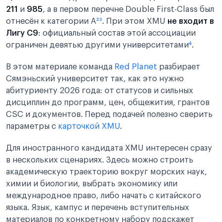
211
и
985
, а в первом перечне Double First-Class был
отнесён к категории A
²
³
. При этом XMU
не входит в
Лигу C9
: официальный состав этой ассоциации
ограничен девятью другими университетами
⁴
.
В этом материале команда
Red Planet
разбирает
Сямэньский университет так, как это нужно
абитуриенту 2026 года: от статусов и сильных
дисциплин до программ, цен, общежития, грантов
CSC и документов. Перед подачей полезно сверить
параметры с
карточкой XMU
.
Для иностранного кандидата XMU интересен сразу
в нескольких сценариях. Здесь можно строить
академическую траекторию вокруг морских наук,
химии и биологии, выбрать экономику или
международное право, либо начать с китайского
языка. Язык, кампус и перечень вступительных
материалов по конкретному набору подскажет