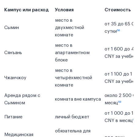
Кампус или расход
Условия
Стоимость
место в
от 35 до 65 C
Сымин
двухместной
сутки
⁵⁶
комнате
место в
от 1 600 до 4
Сянъань
апартаментном
CNY за учебны
блоке
место в
от 1 100 до 1 
Чжанчжоу
четырёхместной
CNY за учебны
комнате
Аренда рядом с
около 2 500 C
комната вне кампуса
Сымином
месяц
⁵⁹
от 1 000 до 1 
Питание
личный бюджет
CNY в месяц
⁶⁰
обязательна для
Медицинская