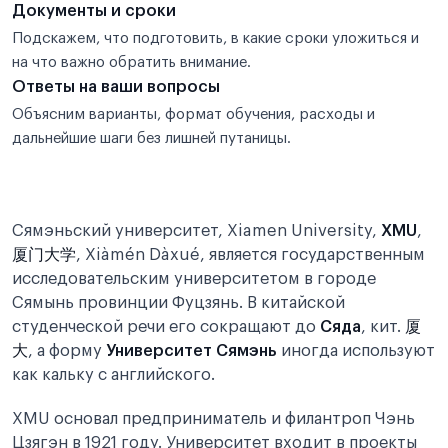
Документы и сроки
Подскажем, что подготовить, в какие сроки уложиться и
на что важно обратить внимание.
Ответы на ваши вопросы
Объясним варианты, формат обучения, расходы и
дальнейшие шаги без лишней путаницы.
Сямэньский университет, Xiamen University,
XMU
,
厦门大学
, Xiàmén Dàxué, является государственным
исследовательским университетом в городе
Сямынь провинции Фуцзянь. В китайской
студенческой речи его сокращают до
Сяда
, кит.
厦
大
, а форму
Университет Сямэнь
иногда используют
как кальку с английского.
XMU основал предприниматель и филантроп Чэнь
Цзягэн в 1921 году. Университет входит в проекты