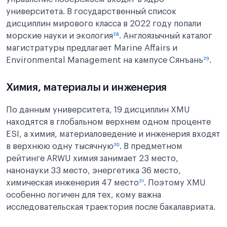
университета. В государственный список
дисциплин мирового класса в 2022 году попали
морские науки и экология
²⁸
. Англоязычный каталог
магистратуры предлагает Marine Affairs и
Environmental Management на кампусе Сянъань
²⁹
.
Химия, материалы и инженерия
По данным университета, 19 дисциплин XMU
находятся в глобальном верхнем одном проценте
ESI, а химия, материаловедение и инженерия входят
в верхнюю одну тысячную
³⁰
. В предметном
рейтинге ARWU химия занимает 23 место,
нанонауки 33 место, энергетика 36 место,
химическая инженерия 47 место
³¹
. Поэтому XMU
особенно логичен для тех, кому важна
исследовательская траектория после бакалавриата.