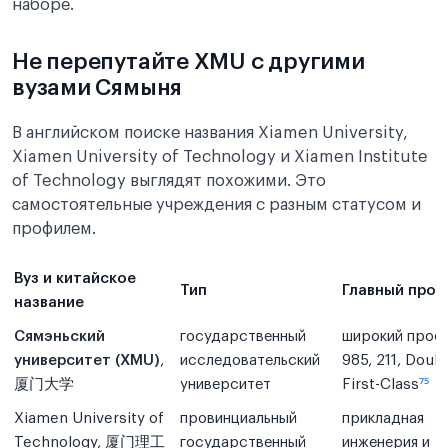
наборе.
Не перепутайте XMU с другими
вузами Сямыня
В английском поиске названия Xiamen University,
Xiamen University of Technology и Xiamen Institute
of Technology выглядят похожими. Это
самостоятельные учреждения с разным статусом и
профилем.
Вуз и китайское
Тип
Главный проф
название
Сямэньский
государственный
широкий профи
университет (XMU)
,
исследовательский
985, 211, Doub
厦门大学
университет
First-Class
⁷⁵
Xiamen University of
провинциальный
прикладная
Technology, 厦门理工
государственный
инженерия и