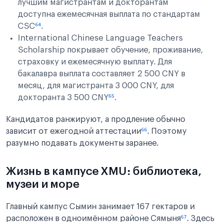
лучшим магистрантам и докторантам
доступна ежемесячная выплата по стандартам
CSC
⁶⁴
.
International Chinese Language Teachers
Scholarship покрывает обучение, проживание,
страховку и ежемесячную выплату. Для
бакалавра выплата составляет 2 500 CNY в
месяц, для магистранта 3 000 CNY, для
докторанта 3 500 CNY
⁶⁵
.
Кандидатов ранжируют, а продление обычно
зависит от ежегодной аттестации
⁶⁶
. Поэтому
разумно подавать документы заранее.
Жизнь в кампусе XMU: библиотека,
музеи и море
Главный кампус Сымин занимает 167 гектаров и
расположен в одноимённом районе Сямыня
⁶⁷
. Здесь