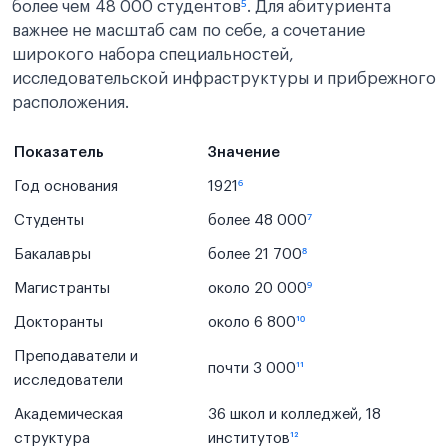
более чем 48 000 студентов
⁵
. Для абитуриента
важнее не масштаб сам по себе, а сочетание
широкого набора специальностей,
исследовательской инфраструктуры и прибрежного
расположения.
Показатель
Значение
Год основания
1921
⁶
Студенты
более 48 000
⁷
Бакалавры
более 21 700
⁸
Магистранты
около 20 000
⁹
Докторанты
около 6 800
¹⁰
Преподаватели и
почти 3 000
¹¹
исследователи
Академическая
36 школ и колледжей, 18
структура
институтов
¹²