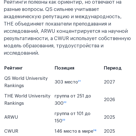
Рейтинги полезны как ориентир, но отвечают на
разные вопросы. QS сильнее учитывает
академическую репутацию и международность,
THE объединяет показатели преподавания и
исследований, ARWU концентрируется на научной
результативности, а CWUR использует собственную
модель образования, трудоустройства и
исследований.
Рейтинг
Позиция
Период
QS World University
303 место
²¹
2027
Rankings
THE World University
группа от 251 до
2026
Rankings
300
²²
группа от 101 до
ARWU
2025
150
²³
CWUR
146 место в мире
²⁴
2025