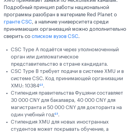
XMU принимает заявки по нескольким каналам.
Подробный принцип работы национальной
программы разобран в материале Red Planet о
гранте CSC
, а наличие университета среди
принимающих организаций можно дополнительно
сверить со
списком вузов CSC
.
CSC Type A подаётся через уполномоченный
орган или дипломатическое
представительство в стране кандидата.
CSC Type B требует подачи в системе XMU и в
системе CSC. Код принимающей организации
XMU: 10384
⁶²
.
Стипендия правительства Фуцзяни составляет
30 000 CNY для бакалавра, 40 000 CNY для
магистранта и 50 000 CNY для докторанта на
один учебный год
⁶³
.
Стипендия XMU для новых иностранных
студентов может покрывать обучение, а