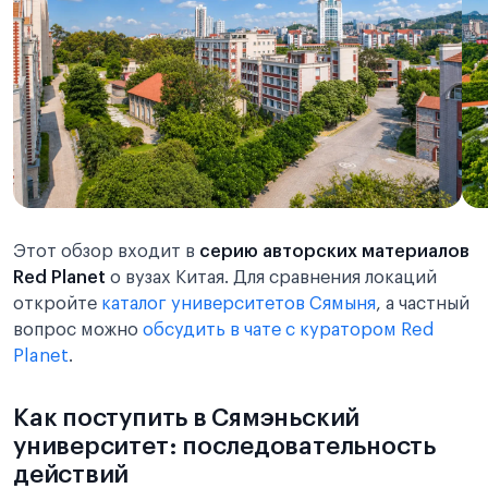
Этот обзор входит в
серию авторских материалов
Red Planet
о вузах Китая. Для сравнения локаций
откройте
каталог университетов Сямыня
, а частный
вопрос можно
обсудить в чате с куратором Red
Planet
.
Как поступить в Сямэньский
университет: последовательность
действий