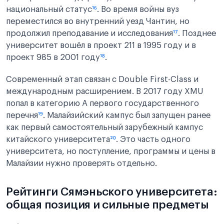
национальный статус
¹⁶
. Во время войны вуз
переместился во внутренний уезд Чантин, но
продолжил преподавание и исследования
¹⁷
. Позднее
университет вошёл в проект 211 в 1995 году и в
проект 985 в 2001 году
¹⁸
.
Современный этап связан с Double First-Class и
международным расширением. В 2017 году XMU
попал в категорию A первого государственного
перечня
¹⁹
. Малайзийский кампус был запущен ранее
как первый самостоятельный зарубежный кампус
китайского университета
²⁰
. Это часть одного
университета, но поступление, программы и цены в
Малайзии нужно проверять отдельно.
Рейтинги Сямэньского университета:
общая позиция и сильные предметы