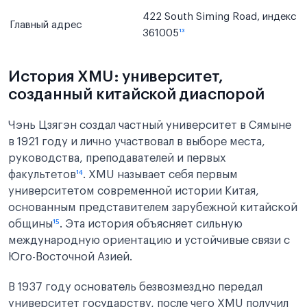
422 South Siming Road, индекс
Главный адрес
361005
¹³
История XMU: университет,
созданный китайской диаспорой
Чэнь Цзягэн создал частный университет в Сямыне
в 1921 году и лично участвовал в выборе места,
руководства, преподавателей и первых
факультетов
¹⁴
. XMU называет себя первым
университетом современной истории Китая,
основанным представителем зарубежной китайской
общины
¹⁵
. Эта история объясняет сильную
международную ориентацию и устойчивые связи с
Юго-Восточной Азией.
В 1937 году основатель безвозмездно передал
университет государству, после чего XMU получил