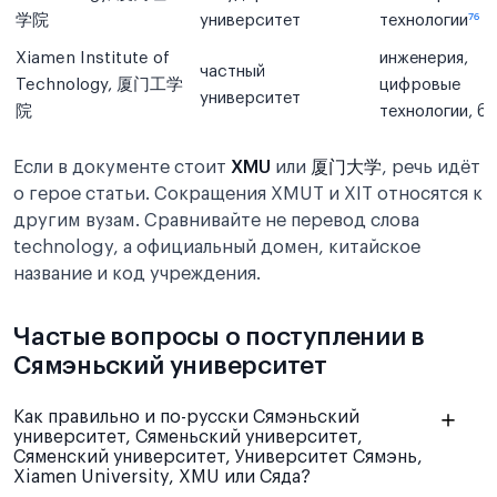
学院
университет
технологии
⁷⁶
Xiamen Institute of
инженерия,
частный
Technology, 厦门工学
цифровые
университет
院
технологии, б
Если в документе стоит
XMU
или
厦门大学
, речь идёт
о герое статьи. Сокращения XMUT и XIT относятся к
другим вузам. Сравнивайте не перевод слова
technology, а официальный домен, китайское
название и код учреждения.
Частые вопросы о поступлении в
Сямэньский университет
Как правильно и по-русски Сямэньский
университет, Сяменьский университет,
Сяменский университет, Университет Сямэнь,
Xiamen University, XMU или Сяда?