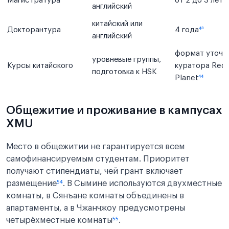
Магистратура
от 2 до 3 лет
⁴²
английский
китайский или
Докторантура
4 года
⁴³
английский
формат уточня
уровневые группы,
Курсы китайского
куратора Red
подготовка к HSK
Planet
⁴⁴
Общежитие и проживание в кампусах
XMU
Место в общежитии не гарантируется всем
самофинансируемым студентам. Приоритет
получают стипендиаты, чей грант включает
размещение
⁵⁴
. В Сымине используются двухместные
комнаты, в Сянъане комнаты объединены в
апартаменты, а в Чжанчжоу предусмотрены
четырёхместные комнаты
⁵⁵
.