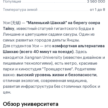
Популяция
3 560 000
Температура зимой
от 1 до 8
Уси (无锡) —
"Маленький Шанхай" на берегу озера
Тайху
, известный статуей гигантского Будды в
Линшане и цветущими садами сакуры. Один из
самых развитых городов дельты Янцзы.
Для студентов Уси — это
комфортная альтернатива
Шанхаю (всего 40 минут на поезде)
. Здесь
находится Jiangnan University (известен дизайном и
пищевыми технологиями), есть метро, красивые
парки и киностудия "Троецарствие". Родителям
важно:
высокий уровень жизни и безопасности
,
отличная экология, современная медицина,
развитая инфраструктура без столичных пробок и
цен.
Обзор университета