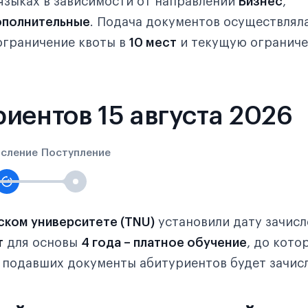
языках в зависимости от направлений
Бизнес
,
полнительные
. Подача документов осуществлял
ограничение квоты в
10 мест
и текущую ограниче
иентов 15 августа 2026
исление
Поступление
ском университете (TNU)
установили дату зачисл
т
для основы
4 года – платное обучение
, до кото
з подавших документы абитуриентов будет зачис