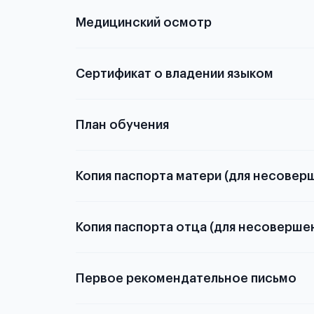
Медицинский осмотр
из России
элект
статьей
Сертификат о владении языком
План обучения
Копия паспорта матери (для несовер
Копия паспорта отца (для несоверше
Подробнее о
Первое рекомендательное письмо
Подробнее о