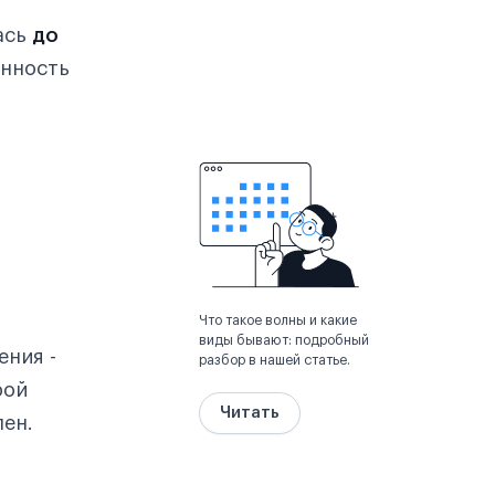
ась
до
нность
Что такое волны и какие
виды бывают: подробный
ения -
разбор в нашей статье.
рой
Читать
лен.