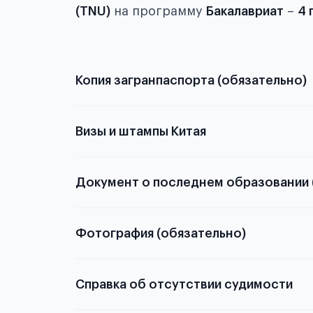
(TNU)
на программу
Бакалавриат
–
4 
Копия загранпаспорта (обязательно)
с разворотом или странице
Визы и штампы Китая
Документ о последнем образовании 
о том, какие документы необходимы для школьн
Фотография (обязательно)
электронную
Справка об отсутствии судимости
скан не