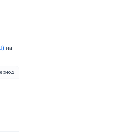
U)
на
период