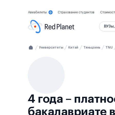
Авиабилеты
Страхование студентов
Стоимост
ВУЗы,
Университеты
Китай
Тяньцзинь
TNU
4 года – платн
бакалавриате в