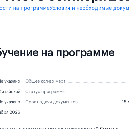
ости на программе
Условия и необходимые доку
обучение на программе
е указано
Общее кол-во мест
 Китайский
Статус программы
е указано
Срок подачи документов
15 
ября 2026