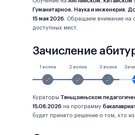
Обучение на
Английском
,
Китайском
Гуманитарное
,
Наука и инженерия
,
До
15 мая 2026
. Обращаем внимание на 
доступных мест.
Зачисление абитур
1 волна
2 волна
3 волна
Зач
Кураторы
Тяньцзиньском педагогиче
15.08.2026
на программу
бакалавриа
будет принято решение о том, кто и