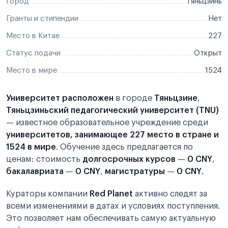
Город
Тяньцзинь
Гранты и стипендии
Нет
Место в Китае
227
Статус подачи
Открыт
Место в мире
1524
Университет расположен
в городе
Тяньцзине
,
Тяньцзиньский педагогический университет (TNU)
— известное образовательное учреждение среди
университетов, занимающее 227 место в стране и
1524 в мире
. Обучение здесь предлагается по
ценам: стоимость
долгосрочных курсов
—
0 CNY
,
бакалавриата
—
0 CNY
,
магистратуры
—
0 CNY
.
Кураторы компании
Red Planet
активно следят за
всеми изменениями в датах и условиях поступления.
Это позволяет нам обеспечивать самую актуальную