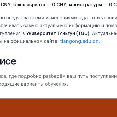
 CNY
,
бакалавриата
—
0 CNY
,
магистратуры
—
0 
о следят за всеми изменениями в датах и услов
еспечивать самую актуальную информацию и пом
тупления в
Университет Тяньгун (TGU)
. Актуальна
ы на официальном сайте:
tiangong.edu.cn
.
фисе
се, где подробно разберём ваш путь поступлени
дходящие варианты обучения.