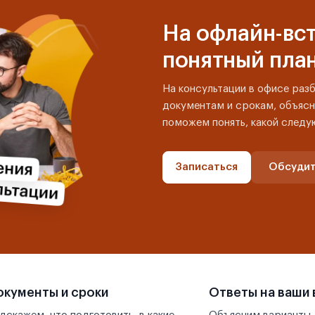
На офлайн-вст
понятный пла
На консультации в офисе раз
документам и срокам, объясн
поможем понять, какой следу
Записаться
Обсудит
кументы и сроки
Ответы на ваши