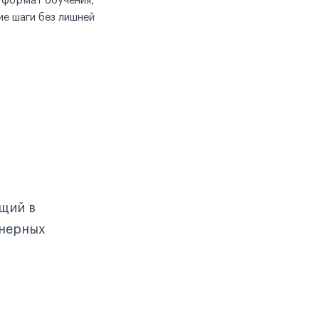
 формат обучения,
е шаги без лишней
щий в
енерных