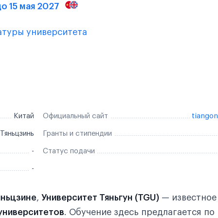
о 15 мая 2027
атуры университета
Китай
Официальный сайт
tiango
Тяньцзинь
Гранты и стипендии
-
Статус подачи
-
яньцзине
,
Университет Тяньгун (TGU)
— известное
университетов
. Обучение здесь предлагается по