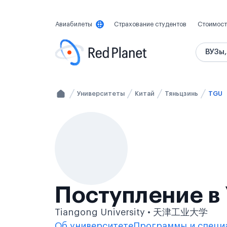
Авиабилеты
Страхование студентов
Стоимост
ВУЗы,
Университеты
Китай
Тяньцзинь
TGU
Поступление в 
Tiangong University • 天津工业大学
Об университете
Программы и специ