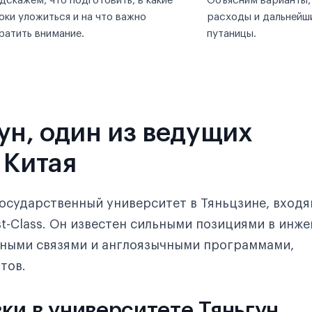
дскажем, что подготовить, в какие
Объясним варианты,
оки уложиться и на что важно
расходы и дальнейши
ратить внимание.
путаницы.
ун, один из ведущих
 Китая
сударственный университет в Тяньцзине, входя
t-Class. Он известен сильными позициями в инж
ными связями и англоязычными программами,
тов.
ки в университете Тяньгун