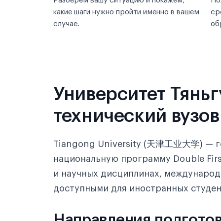
Разберём вашу ситуацию и покажем,
По
какие шаги нужно пройти именно в вашем
ср
случае.
об
Университет Тяньг
технический вузов
Tiangong University (天津工业大学) — го
национальную программу Double Firs
и научных дисциплинах, международ
доступными для иностранных студен
Направления подготов