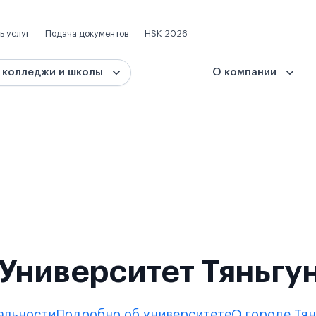
ь услуг
Подача документов
HSK 2026
 колледжи и школы
О компании
Университет Тяньгун
альности
Подробно об университете
О городе Тя