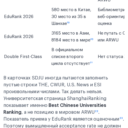
ARWU
580 место в Китае,
Библиометрич
EduRank 2026
30 место из 35 в
веб-ориентир
Шанхае
¹⁹
оценка
3165 место в Азии,
Не путать с Q
EduRank 2026
8184 место в мире
²⁰
или ARWU
В официальном
Double First-Class
списке второго
Нет статуса
цикла отсутствует
²¹
В карточках SDJU иногда пытаются заполнить
пустые строки THE, CWUR, U.S. News и ESI
произвольными числами. Так делать нельзя.
Университетская страница ShanghaiRanking
показывает именно
Best Chinese Universities
Ranking
, а не позицию в мировом ARWU
²²
.
Показатель приема у EduRank является оценочным
²³
.
Поэтому вымышленный acceptance rate не должен