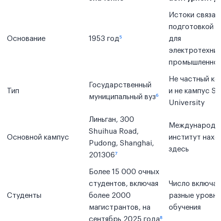
Истоки связан
подготовкой 
Основание
1953 год
⁵
для
электротехни
промышленно
Не частный к
Государственный
Тип
и не кампус S
муниципальный вуз
⁶
University
Линьган, 300
Международн
Shuihua Road,
Основной кампус
институт нахо
Pudong, Shanghai,
здесь
201306
⁷
Более 15 000 очных
студентов, включая
Число включае
Студенты
более 2000
разные уровни
магистрантов, на
обучения
сентябрь 2025 года
⁸