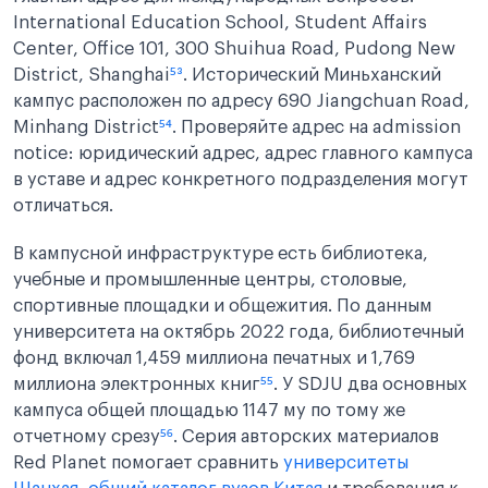
International Education School, Student Affairs
Center, Office 101, 300 Shuihua Road, Pudong New
District, Shanghai
⁵³
. Исторический Миньханский
кампус расположен по адресу 690 Jiangchuan Road,
Minhang District
⁵⁴
. Проверяйте адрес на admission
notice: юридический адрес, адрес главного кампуса
в уставе и адрес конкретного подразделения могут
отличаться.
В кампусной инфраструктуре есть библиотека,
учебные и промышленные центры, столовые,
спортивные площадки и общежития. По данным
университета на октябрь 2022 года, библиотечный
фонд включал 1,459 миллиона печатных и 1,769
миллиона электронных книг
⁵⁵
. У SDJU два основных
кампуса общей площадью 1147 му по тому же
отчетному срезу
⁵⁶
. Серия авторских материалов
Red Planet помогает сравнить
университеты