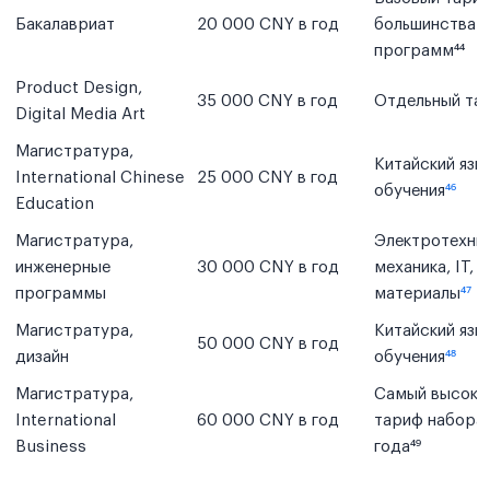
Бакалавриат
20 000 CNY в год
большинства
программ⁴⁴
Product Design,
35 000 CNY в год
Отдельный та
Digital Media Art
Магистратура,
Китайский язы
International Chinese
25 000 CNY в год
обучения
⁴⁶
Education
Магистратура,
Электротехник
инженерные
30 000 CNY в год
механика, IT,
программы
материалы
⁴⁷
Магистратура,
Китайский язы
50 000 CNY в год
дизайн
обучения
⁴⁸
Магистратура,
Самый высоки
International
60 000 CNY в год
тариф набора
Business
года⁴⁹