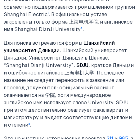
совместно поддерживается промышленной группой
Shanghai Electric
¹
. В официальном уставе
закреплены только форма 上海电机学院 и английское
имя Shanghai DianJi University
²
.
Для поиска встречаются формы
Шанхайский
университет Дяньцзи
, Шанхайский университет
Дяньджи, Университет Дяньцзи в Шанхае,
*Shanghai Dianji University*,
SDJU
, краткое Дяньцзи
и ошибочное китайское 上海电机大学. Последнее
название не следует переносить в заявление или
перевод документов: официальный вариант
оканчивается на 学院, хотя международное
английское имя использует слово University. SDJU
при этом действительно реализует бакалавриат и
магистратуру и выдает соответствующие дипломы
и степени
³
.
Это не участник исторических проектов
211
и
985
, а