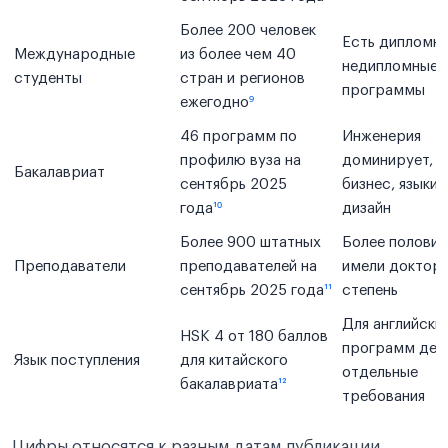
Более 200 человек
Есть дипломны
Международные
из более чем 40
недипломные
студенты
стран и регионов
программы
ежегодно
⁹
46 программ по
Инженерия
профилю вуза на
доминирует, н
Бакалавриат
сентябрь 2025
бизнес, языки 
года
¹⁰
дизайн
Более 900 штатных
Более полови
Преподаватели
преподавателей на
имели доктор
сентябрь 2025 года
¹¹
степень
Для английски
HSK 4 от 180 баллов
программ дей
Язык поступления
для китайского
отдельные
бакалавриата
¹²
требования
Цифры относятся к разным датам публикации,