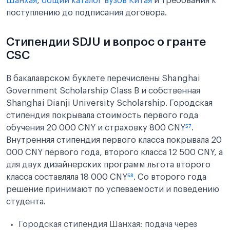
Шанхая
,
общий каталог вузов Китая
и требования к
поступлению до подписания договора.
Стипендии SDJU и вопрос о гранте
CSC
В бакалаврском буклете перечислены Shanghai
Government Scholarship Class B и собственная
Shanghai Dianji University Scholarship. Городская
стипендия покрывала стоимость первого года
обучения 20 000 CNY и страховку 800 CNY
⁵⁷
.
Внутренняя стипендия первого класса покрывала 20
000 CNY первого года, второго класса 12 500 CNY, а
для двух дизайнерских программ льгота второго
класса составляла 18 000 CNY
⁵⁸
. Со второго года
решение принимают по успеваемости и поведению
студента.
Городская стипендия Шанхая: подача через