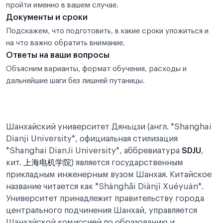
пройти именно в вашем случае.
Документы и сроки
Подскажем, что подготовить, в какие сроки уложиться и
на что важно обратить внимание.
Ответы на ваши вопросы
Объясним варианты, формат обучения, расходы и
дальнейшие шаги без лишней путаницы.
Шанхайский университет Дяньцзи (англ. *Shanghai
Dianji University*, официальная стилизация
*Shanghai DianJi University*, аббревиатура
SDJU
,
кит.
上海电机学院
) является государственным
прикладным инженерным вузом Шанхая. Китайское
название читается как *Shànghǎi Diànjī Xuéyuàn*.
Университет принадлежит правительству города
центрального подчинения Шанхай, управляется
Шанхайской комиссией по образованию и