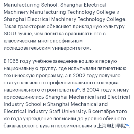
Manufacturing School, Shanghai Electrical
Machinery Manufacturing Technology College и
Shanghai Electrical Machinery Technology College.
Такая траектория объясняет прикладную культуру
SDJU лучше, чем попытка сравнивать его с
классическим многопрофильным
исследовательским университетом.
В 1985 году учебное заведение вошло в первую
национальную группу, где испытывали пятилетнюю
техническую программу, а в 2002 году получило
статус ключевого профессионального колледжа
национального строительства
¹⁵
. В 2004 году к нему
присоединились Shanghai Mechanical and Electrical
Industry School и Shanghai Mechanical and
Electrical Industry Staff University. В сентябре того
же года учреждение повысили до уровня обычного
бакалаврского вуза и переименовали в 上海电机学院
¹⁶
.