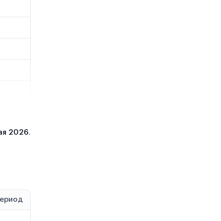
ая 2026
.
период