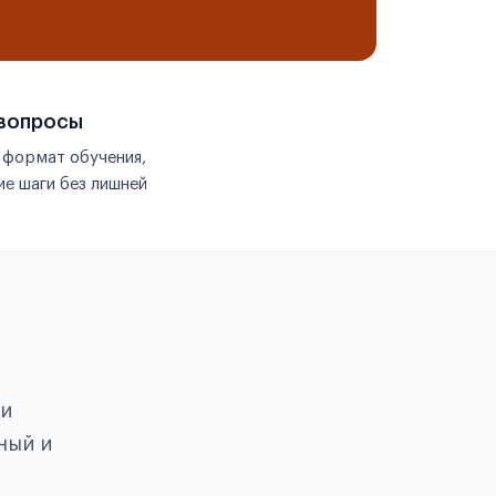
 вопросы
 формат обучения,
е шаги без лишней
ои
ный и