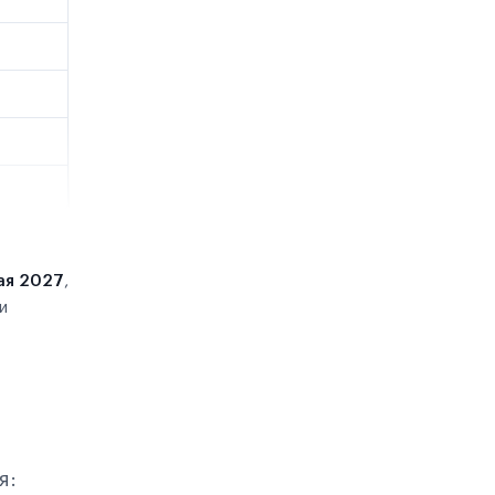
ая 2027
,
и
я: