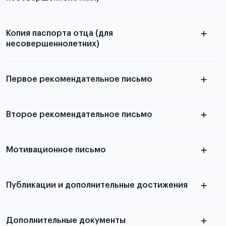
Подробнее о составлении плана
можно узнать в статье
Копия паспорта отца (для
несовершеннолетних)
Подробнее о требованиях и условиях
выезда
Первое рекомендательное письмо
Подробнее о требованиях и условиях
Второе рекомендательное письмо
выезда
узнать из статьи с образцом
Мотивационное письмо
письма
узнать из статьи с образцом
Публикации и дополнительные достижения
письма
Подробнее
о том, как составить письмо, можно узнать в
Дополнительные документы
статье