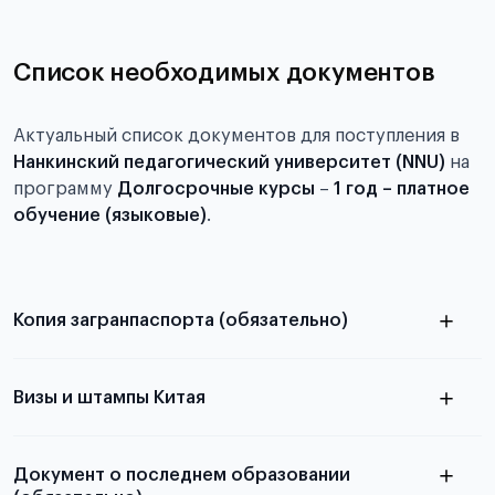
Список необходимых документов
Актуальный список документов для поступления в
Нанкинский педагогический университет (NNU)
на
программу
Долгосрочные курсы
–
1 год – платное
обучение (языковые)
.
Копия загранпаспорта (обязательно)
с разворотом или страницей
паспорта
Визы и штампы Китая
Документ о последнем образовании