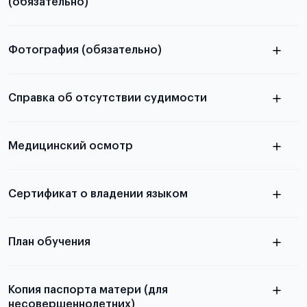
(обязательно)
Фотография (обязательно)
Подробная информация о том, какие документы
электронную
необходимы для школьников, студентов и
Справка об отсутствии судимости
абитуриентов, изложена в статье.
скан не
Медицинский осмотр
принимаются
из России
электронная справка
Сертификат о владении языком
Для примеров заполнения и пустых
бланков ознакомьтесь с статьей
План обучения
Копия паспорта матери (для
несовершеннолетних)