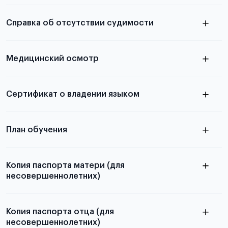
электронную
необходимы для школьников, студентов и
Справка об отсутствии судимости
абитуриентов, изложена в статье.
скан не
Медицинский осмотр
принимаются
из России
электронная справка
Сертификат о владении языком
Для примеров заполнения и пустых
бланков ознакомьтесь с статьей
План обучения
Копия паспорта матери (для
несовершеннолетних)
Подробнее о составлении плана
можно узнать в статье
Копия паспорта отца (для
несовершеннолетних)