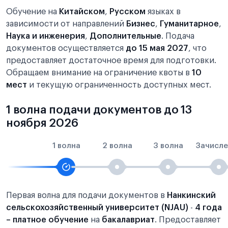
Обучение на
Китайском
,
Русском
языках в
зависимости от направлений
Бизнес
,
Гуманитарное
,
Наука и инженерия
,
Дополнительные
. Подача
документов осуществляется
до 15 мая 2027
, что
предоставляет достаточное время для подготовки.
Обращаем внимание на ограничение квоты в
10
мест
и текущую ограниченность доступных мест.
1 волна подачи документов до 13
ноября 2026
1 волна
2 волна
3 волна
Зачисле
Первая волна для подачи документов в
Нанкинский
сельскохозяйственный университет (NJAU)
-
4 года
– платное обучение
на
бакалавриат
. Предоставляет