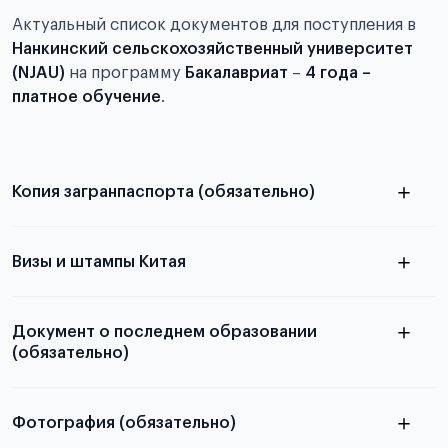
Актуальный список документов для поступления в
Нанкинский сельскохозяйственный университет
(NJAU)
на программу
Бакалавриат
–
4 года –
платное обучение
.
Копия загранпаспорта (обязательно)
с разворотом или страницей
паспорта
Визы и штампы Китая
Документ о последнем образовании
(обязательно)
Фотография (обязательно)
Подробная информация о том, какие документы