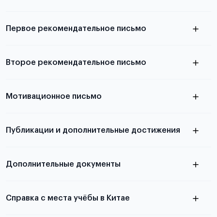
Подробнее о требованиях и условиях
выезда
Первое рекомендательное письмо
Подробнее о требованиях и условиях
Второе рекомендательное письмо
выезда
узнать из статьи с образцом
Мотивационное письмо
письма
узнать из статьи с образцом
Публикации и дополнительные достижения
письма
Подробнее
о том, как составить письмо, можно узнать в
Дополнительные документы
статье
Справка с места учёбы в Китае