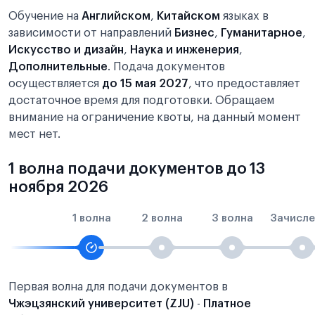
Обучение на
Английском
,
Китайском
языках в
зависимости от направлений
Бизнес
,
Гуманитарное
,
Искусство и дизайн
,
Наука и инженерия
,
Дополнительные
. Подача документов
осуществляется
до 15 мая 2027
, что предоставляет
достаточное время для подготовки. Обращаем
внимание на ограничение квоты, на данный момент
мест нет.
1 волна подачи документов до 13
ноября 2026
1 волна
2 волна
3 волна
Зачисле
Первая волна для подачи документов в
Чжэцзянский университет (ZJU)
-
Платное