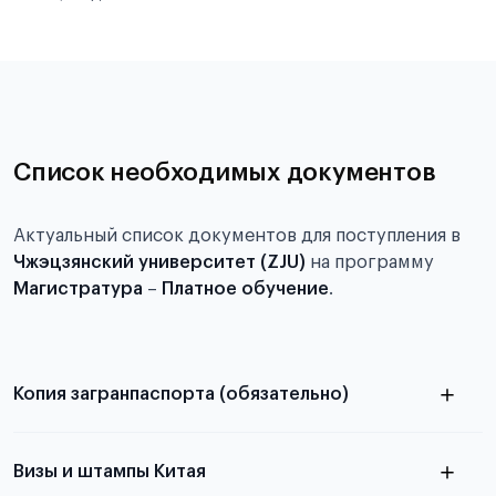
Список необходимых документов
Актуальный список документов для поступления в
Чжэцзянский университет (ZJU)
на программу
Магистратура
–
Платное обучение
.
Копия загранпаспорта (обязательно)
с разворотом или страницей
паспорта
Визы и штампы Китая