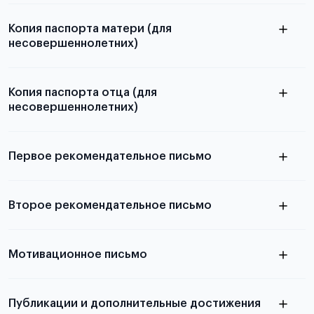
Копия паспорта матери (для
несовершеннолетних)
Подробнее о составлении плана
можно узнать в статье
Копия паспорта отца (для
несовершеннолетних)
Подробнее о требованиях и условиях
выезда
Первое рекомендательное письмо
Подробнее о требованиях и условиях
Второе рекомендательное письмо
выезда
узнать из статьи с образцом
Мотивационное письмо
письма
узнать из статьи с образцом
Публикации и дополнительные достижения
письма