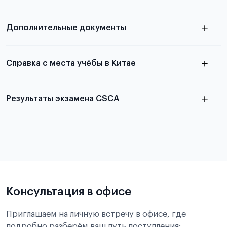
Подробнее
о том, как составить письмо, можно узнать в
Дополнительные документы
статье
Справка с места учёбы в Китае
Результаты экзамена CSCA
в
статье справка с места учёбы в Китае
Подробнее об экзамене CSCA
Консультация в офисе
Приглашаем на личную встречу в офисе, где
подробно разберём ваш путь поступления: