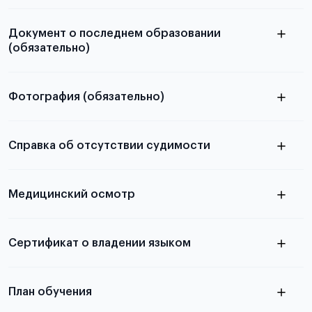
Документ о последнем образовании
(обязательно)
Фотография (обязательно)
Подробная информация о том, какие документы
электронную
необходимы для школьников, студентов и
Справка об отсутствии судимости
абитуриентов, изложена в статье.
скан не
Медицинский осмотр
принимаются
из России
электронная справка
Сертификат о владении языком
Для примеров заполнения и пустых
бланков ознакомьтесь с статьей
План обучения