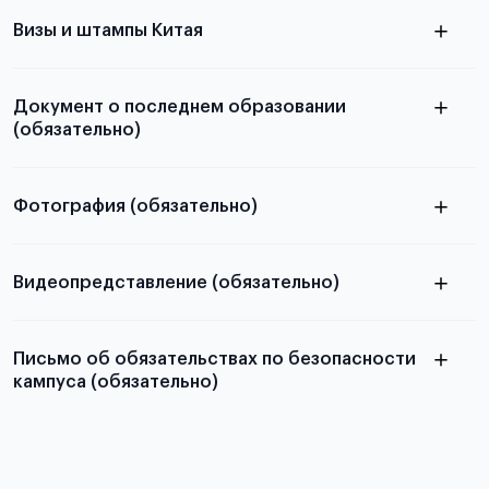
с разворотом или страницей
в
паспорта
Визы и штампы Китая
статье справка с места учёбы в Китае
Документ о последнем образовании
(обязательно)
Фотография (обязательно)
Подробная информация о том, какие документы
электронную
необходимы для школьников, студентов и
Видеопредставление (обязательно)
абитуриентов, изложена в статье.
скан не
Письмо об обязательствах по безопасности
принимаются
кампуса (обязательно)
как правильно подготовить
видеопредставление