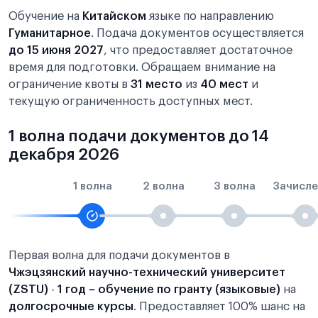
Обучение на
Китайском
языке по направлению
Гуманитарное
. Подача документов осуществляется
до 15 июня 2027
, что предоставляет достаточное
время для подготовки. Обращаем внимание на
ограничение квоты в
31 место
из
40 мест
и
текущую ограниченность доступных мест.
1 волна подачи документов до 14
декабря 2026
1 волна
2 волна
3 волна
Зачисле
Первая волна для подачи документов в
Чжэцзянский научно-технический университет
(ZSTU)
-
1 год – обучение по гранту (языковые)
на
долгосрочные курсы
. Предоставляет 100% шанс на