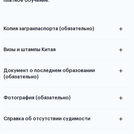
платное обучение
.
Копия загранпаспорта (обязательно)
с разворотом или страницей
паспорта
Визы и штампы Китая
Документ о последнем образовании
(обязательно)
Фотография (обязательно)
Подробная информация о том, какие документы
электронную
необходимы для школьников, студентов и
Справка об отсутствии судимости
абитуриентов, изложена в статье.
скан не