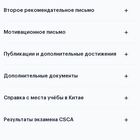
Подробнее о требованиях и условиях
Второе рекомендательное письмо
выезда
узнать из статьи с образцом
Мотивационное письмо
письма
узнать из статьи с образцом
Публикации и дополнительные достижения
письма
Подробнее
о том, как составить письмо, можно узнать в
Дополнительные документы
статье
Справка с места учёбы в Китае
Результаты экзамена CSCA
в