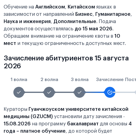
Обучение на
Английском
,
Китайском
языках в
зависимости от направлений
Бизнес
,
Гуманитарное
,
Наука и инженерия
,
Дополнительные
. Подача
документов осуществлялась
до 15 мая 2026
.
Обращаем внимание на ограничение квоты в
10
мест
и текущую ограниченность доступных мест.
Зачисление абитуриентов 15 августа
2026
1 волна
2 волна
3 волна
Зачисление
Пос
Кураторы
Гуанчжоуском университете китайской
медицины (GZUCM)
установили дату зачисления -
15.08.2026
на программу
бакалавриат
для основы
4
года – платное обучение
, до которой будет