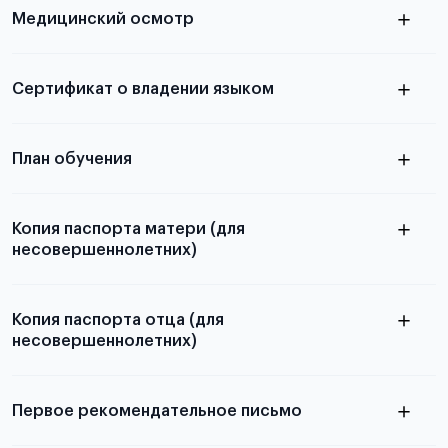
Медицинский осмотр
принимаются
из России
электронная справка
Сертификат о владении языком
Для примеров заполнения и пустых
бланков ознакомьтесь с статьей
План обучения
Копия паспорта матери (для
несовершеннолетних)
Подробнее о составлении плана
можно узнать в статье
Копия паспорта отца (для
несовершеннолетних)
Подробнее о требованиях и условиях
выезда
Первое рекомендательное письмо