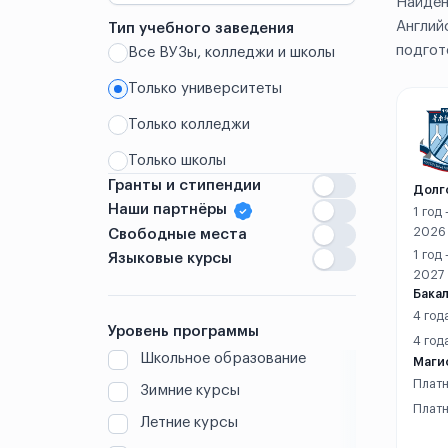
Найден
Англий
Тип учебного заведения
подгот
Все ВУЗы, колледжи и школы
Китай
Только университеты
Аньшань
Только колледжи
Аньян
Только школы
Гранты и стипендии
Бэнбу
Долг
Наши партнёры
1 год
Вэйхай
2026
Свободные места
1 год
Языковые курсы
Вэньчжоу
2027
Бакал
4 год
Ганьчжоу
Уровень программы
4 год
Школьное образование
Маги
Гонконг
Платн
Зимние курсы
Гуандун
Платн
Летние курсы