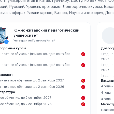
о 11 университетов в Китае, Гуанчжоу. Доступно 897 мест. Об
ский, Русский. Уровень программ: Долгосрочные курсы, Бака
овка в сферах Гуманитарное, Бизнес, Наука и инженерия, Доп
Южно-китайский педагогический
университет
Университет
Гуанчжоу
Китай
осрочные курсы:
Долгос
 – платное обучение (языковые), до 2 сентября
1 год – 
2026
 – платное обучение (языковые), до 2 сентября
1 год – 
2027
авриат:
1 год – 
а – платное обучение, до 2 сентября 2027
Бакалав
4 года 
а – платное обучение, до 2 сентября 2026
стратура:
4 года –
ое обучение, до 2 сентября 2027
4 года 
ое обучение, до 2 сентября 2026
Магист
Платное