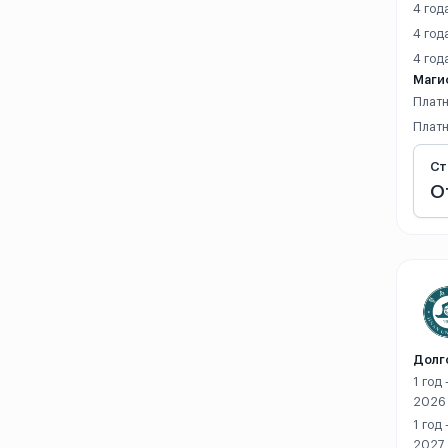
4 год
Наньчан
4 год
4 год
Наньчун
Маги
Платн
Нинбо
Платн
Пекин
Ст
О
Пинлян
Санья
Сиань
Синьюй
Долг
1 год
Синьян
2026
1 год
Суйчжоу
2027