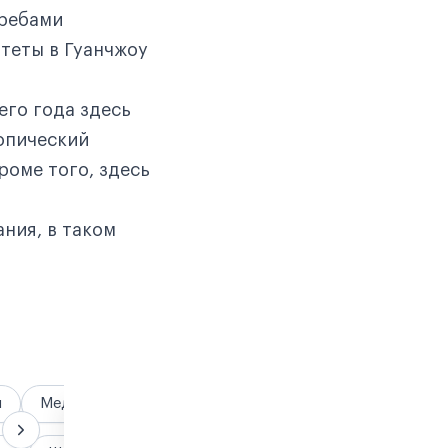
кребами
теты в Гуанчжоу
его года здесь
опический
роме того, здесь
ания, в таком
я
Медицина
Гранты и стипендии