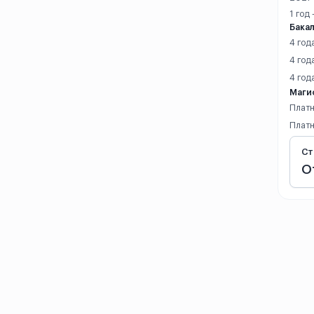
1 год
Сучжоу
Бакал
4 год
Сюйчжоу
4 год
Сямэнь
4 год
Маги
Платн
Сянтань
Платн
Тайюань
Ст
О
Тяньцзинь
Тяньшуй
Уси
Ухань
Уху