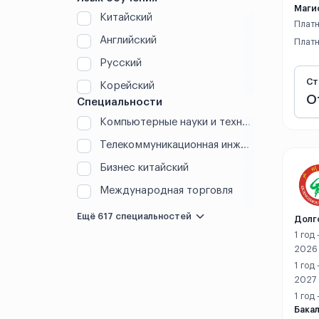
Маги
Китайский
Платн
Кайфэн
Английский
Платн
Куньмин
Русский
Ст
Корейский
Куньшань
О
Специальности
Компьютерные науки и технологии (IT)
Ланьчжоу
Телекоммуникационная инженерия
Линьи
Бизнес китайский
Лохэ
Международная торговля
Лоян
Ещё 617 специальностей
Долг
1 год
Макао
2026
1 год
Нанкин
2027
1 год
Наньнин
Бакал