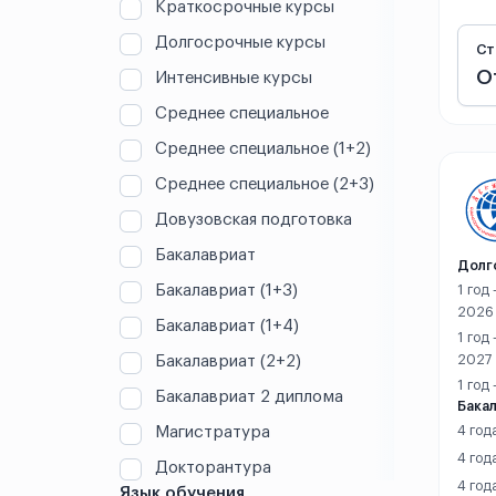
Гуанчжоу
Краткосрочные курсы
Долгосрочные курсы
Ст
Гуаньхань
О
Интенсивные курсы
Гуйлинь
Среднее специальное
Среднее специальное (1+2)
Гуйян
Среднее специальное (2+3)
Дали
Довузовская подготовка
Далянь
Бакалавриат
Долг
Бакалавриат (1+3)
1 год
Даньян
2026
Бакалавриат (1+4)
1 год
Дунгуань
Бакалавриат (2+2)
2027
1 год
Дэчжоу
Бакалавриат 2 диплома
Бакал
Магистратура
4 год
Дэян
4 год
Докторантура
4 год
Жичжао
Язык обучения