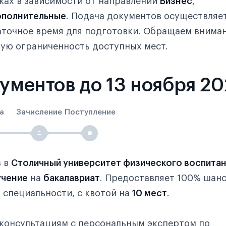
ках в зависимости от направлений
Бизнес
,
полнительные
. Подача документов осуществляе
таточное время для подготовки. Обращаем внима
ую ограниченность доступных мест.
кументов до 13 ноября 2
а
Зачисление
Поступление
в в
Столичный университет физического воспитан
учение
на
бакалавриат
. Предоставляет 100% шанс
 специальности, с квотой на
10 мест
.
консультациям с персональным экспертом по