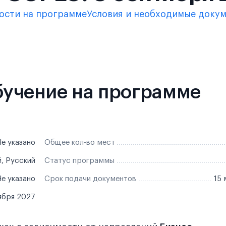
ости на программе
Условия и необходимые доку
обучение на программе
е указано
Общее кол-во мест
, Русский
Статус программы
е указано
Срок подачи документов
15 
ября 2027