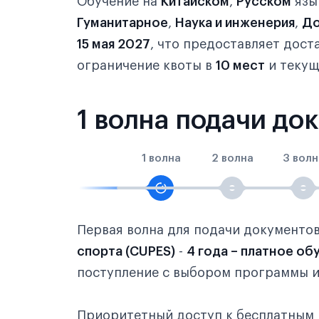
Обучение на
Китайском
,
Русском
язы
Гуманитарное
,
Наука и инженерия
,
До
15 мая 2027
, что предоставляет дос
ограничение квоты в
10 мест
и текущ
1 волна подачи до
1 волна
2 волна
3 волн
Первая волна для подачи документо
спорта (CUPES)
-
4 года – платное об
поступление с выбором программы и
Приоритетный доступ к бесплатным 