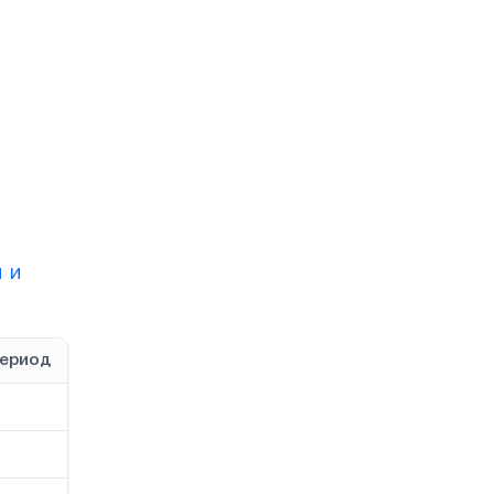
 и
период