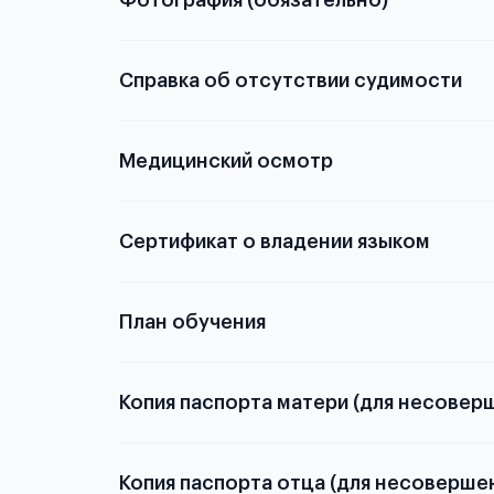
Фотография (обязательно)
электронную
Справка об отсутствии судимости
скан не
Медицинский осмотр
из России
элект
статьей
Сертификат о владении языком
План обучения
Копия паспорта матери (для несовер
Копия паспорта отца (для несоверше
Подробнее о