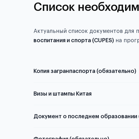
Список необходим
Актуальный список документов для 
воспитания и спорта (CUPES)
на прог
Копия загранпаспорта (обязательно)
с разворотом или странице
Визы и штампы Китая
Документ о последнем образовании 
о том, какие документы необходимы для школьн