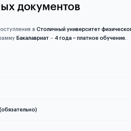
ых документов
поступления в
Столичный университет физическо
рамму
Бакалавриат
–
4 года – платное обучение
.
й паспорта
(обязательно)
Подробная информ
иков, студентов и абитуриентов, изложена в статье.