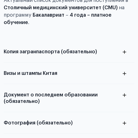
Актуальный список документов для поступления в
Столичный медицинский университет (CMU)
на
программу
Бакалавриат
–
4 года – платное
обучение
.
Копия загранпаспорта (обязательно)
с разворотом или страницей
паспорта
Визы и штампы Китая
Документ о последнем образовании
(обязательно)
Фотография (обязательно)
Подробная информация о том, какие документы
электронную
необходимы для школьников, студентов и