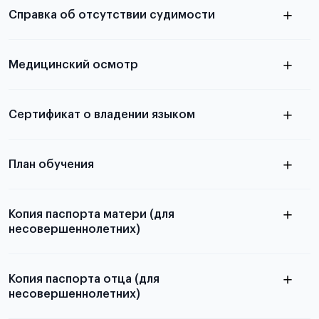
Справка об отсутствии судимости
абитуриентов, изложена в статье.
скан не
Медицинский осмотр
принимаются
из России
электронная справка
Сертификат о владении языком
Для примеров заполнения и пустых
бланков ознакомьтесь с статьей
План обучения
Копия паспорта матери (для
несовершеннолетних)
Подробнее о составлении плана
можно узнать в статье
Копия паспорта отца (для
несовершеннолетних)
Подробнее о требованиях и условиях