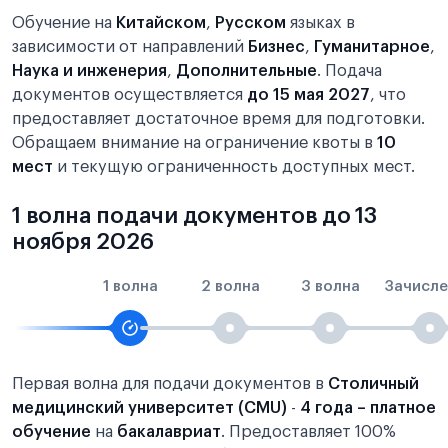
Обучение на
Китайском
,
Русском
языках в
зависимости от направлений
Бизнес
,
Гуманитарное
,
Наука и инженерия
,
Дополнительные
. Подача
документов осуществляется
до 15 мая 2027
, что
предоставляет достаточное время для подготовки.
Обращаем внимание на ограничение квоты в
10
мест
и текущую ограниченность доступных мест.
1 волна подачи документов до 13
ноября 2026
1 волна
2 волна
3 волна
Зачисле
Первая волна для подачи документов в
Столичный
медицинский университет (CMU)
-
4 года – платное
обучение
на
бакалавриат
. Предоставляет 100%