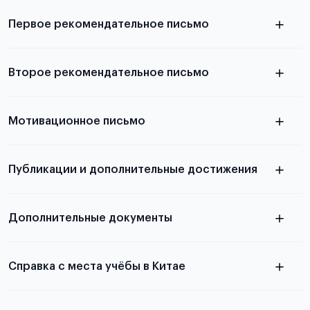
выезда
Первое рекомендательное письмо
Подробнее о требованиях и условиях
Второе рекомендательное письмо
выезда
узнать из статьи с образцом
Мотивационное письмо
письма
узнать из статьи с образцом
Публикации и дополнительные достижения
письма
Подробнее
о том, как составить письмо, можно узнать в
Дополнительные документы
статье
Справка с места учёбы в Китае