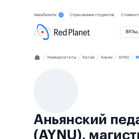
Авиабилеты
Страхование студентов
Стоимост
ВУЗы,
Университеты
Китай
Аньян
AYNU
М
Аньянский пед
(AYNU), магист