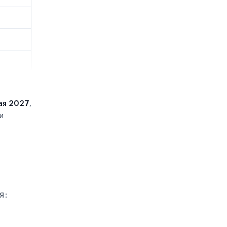
ая 2027
,
и
я: