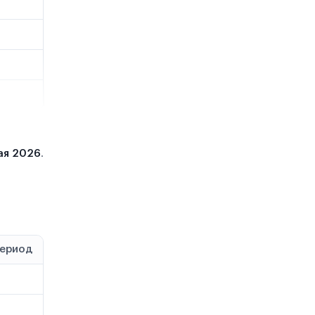
ая 2026
.
период