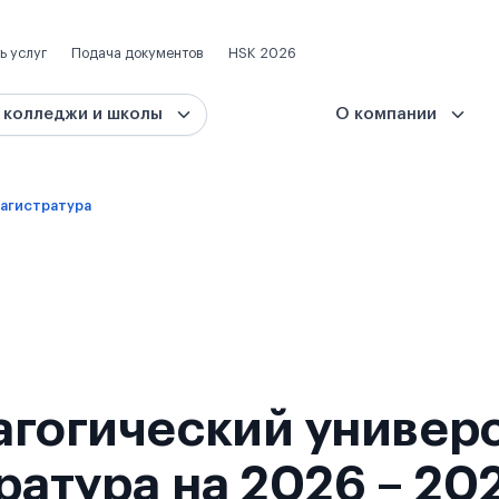
ь услуг
Подача документов
HSK 2026
 колледжи и школы
О компании
агистратура
агогический универ
ратура на 2026 – 202