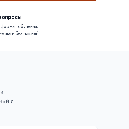
 вопросы
 формат обучения,
е шаги без лишней
ои
ный и