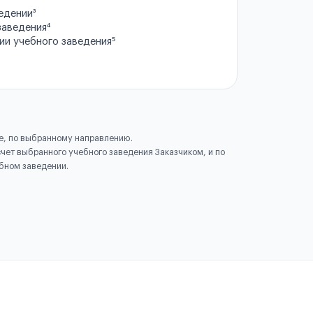
едении³
заведения⁴
ии учебного заведения⁵
е, по выбранному направлению.
чет выбранного учебного заведения Заказчиком, и по
бном заведении.