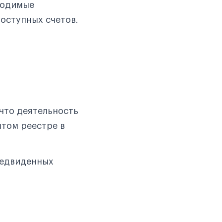
ходимые
доступных счетов.
 что деятельность
ытом реестре в
редвиденных