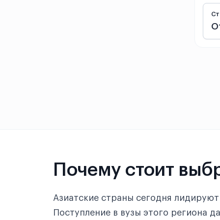
Ст
Санья
О
Сиань
Синьюй
Синьян
Суйчжоу
Сучжоу
Сюйчжоу
Почему стоит выбр
Сямэнь
Сянтань
Азиатские страны сегодня лидируют 
Поступление в вузы этого региона д
Тайюань