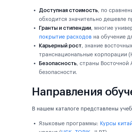
Доступная стоимость
, по сравне
Тяньцзинь
обходится значительно дешевле п
Тяньшуй
Гранты и стипендии
, многие униве
Уси
покрытие расходов
на обучение д
Карьерный рост
, знание восточны
Ухань
транснациональные корпорации (Hu
Уху
Безопасность
, страны Восточной
безопасности.
Фошань
Фучжоу
Направления обуч
Хайкоу
В нашем каталоге представлены уче
Ханчжоу
Языковые программы:
Курсы кита
Харбин