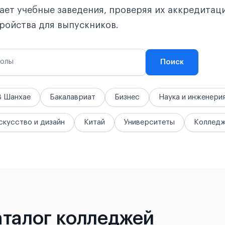
ает учебные заведения, проверяя их аккредитац
ройства для выпускников.
колы
Поиск
В Шанхае
Бакалавриат
Бизнес
Наука и инженери
скусство и дизайн
Китай
Университеты
Коллед
аталог
колледжей