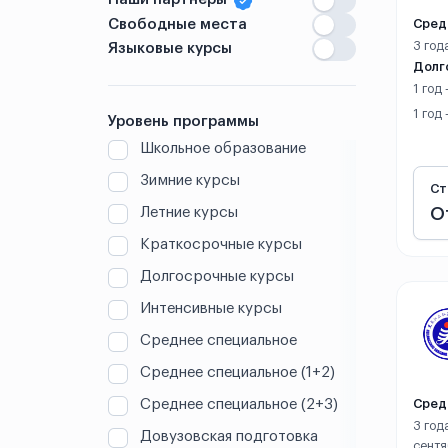
Вэйхай
Свободные места
Сред
3 год
Языковые курсы
Вэньчжоу
Долг
1 год
Ганьчжоу
1 год
Уровень программы
Школьное образование
Гонконг
Зимние курсы
Ст
Гуандун
Летние курсы
О
Гуанчжоу
Краткосрочные курсы
Долгосрочные курсы
Гуаньхань
Интенсивные курсы
Гуйлинь
Среднее специальное
Среднее специальное (1+2)
Гуйян
Среднее специальное (2+3)
Сред
Дали
3 год
Довузовская подготовка
сент