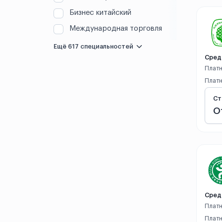
Линьи
Бизнес китайский
Лохэ
Международная торговля
Лоян
Ещё 617 специальностей
Сред
Макао
Платн
Платн
Нанкин
Ст
О
Наньнин
Наньчан
Наньчун
Нинбо
Сред
Пекин
Платн
Платн
Пинлян