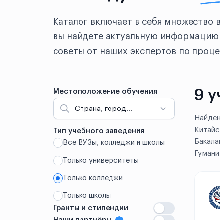
Каталог включает в себя множество 
вы найдете актуальную информацию 
советы от наших экспертов по проце
9 у
Местоположение обучения
Страна, город...
Найден
Китайс
Тип учебного заведения
Бакала
Все ВУЗы, колледжи и школы
Китай
Гумани
Только университеты
Аньшань
Только колледжи
Аньян
Только школы
Гранты и стипендии
Бэнбу
Наши партнёры