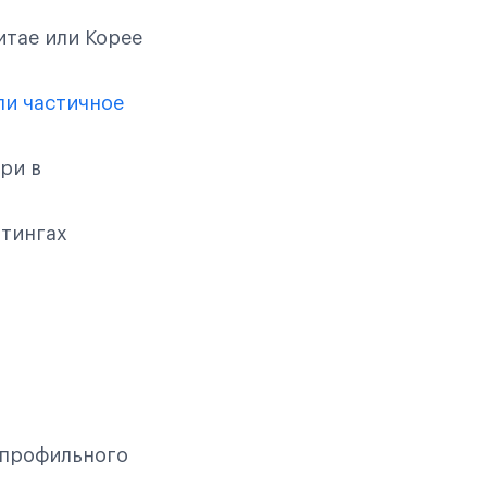
итае или Корее
ли частичное
ри в
йтингах
 профильного