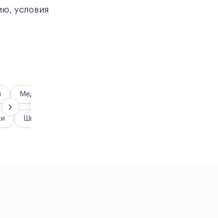
ию, условия
я
Медицина
Гранты и стипендии
жи
Школы