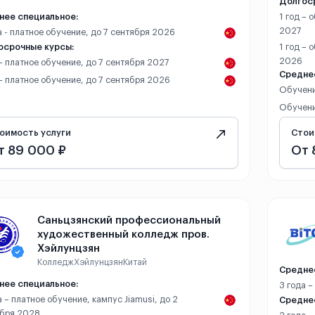
Долгос
нее специальное:
1 год – 
2027
а - платное обучение, до 7 сентября 2026
осрочные курсы:
1 год – 
2026
 – платное обучение, до 7 сентября 2027
Средне
 – платное обучение, до 7 сентября 2026
Обучени
Обучени
оимость услуги
Стои
т 89 000 ₽
От 
Саньцзянский профессиональный
художественный колледж пров.
Хэйлунцзян
Колледж
Хэйлунцзян
Китай
Средне
нее специальное:
3 года –
а – платное обучение, кампус Jiamusi, до 2
Среднее
ября 2028