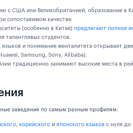
нию с США или Великобританией, образование в К
ри сопоставимом качестве.
рситеты (особенно в Китае)
предлагают полное и
ля талантливых студентов.
х языков и понимание менталитета открывает две
awei, Samsung, Sony, Alibaba).
 Азии традиционно занимают высокие места в ре
ения
бные заведения по самым разным профилям:
йского
,
корейского
и
японского языков
с нуля до