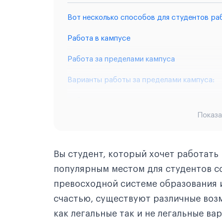
Вот несколько способов для студентов раб
Работа в кампусе
Работа за пределами кампуса
Варианты работы за пределами кампуса:
Работа моделью
Показа
Преподаватель английского языка
Массовка на съёмочной площадке
Вы студент, который хочет работать 
Стажировка в компании
популярным местом для студентов со
превосходной системе образования и
Работа в барах и ночных клубах
счастью, существуют различные воз
Вывод
как легальные так и не легальные ва