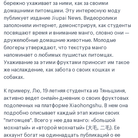
бережно ухаживает за ними, как за своими
домашними питомцами. Эту интересную моду
публикует издание Jiupai News. Видеоролики
заполонили интернет, демонстрируя, как студенты
посвящают время и внимание манго, словно они —
дружелюбные домашние животные. Молодые
блогеры утверждают, что текстура манго
напоминает о любимых пушистых питомцах.
Ухаживание за этими фруктами приносит им такое
же наслаждение, как забота о своих кошках и
собаках.
К примеру, Лю, 19-летняя студентка из Тяньцзиня,
активно ведет онлайн-дневник о своих фруктовых
подопечных на платформе Xiaohongshu. В нем она
подробно описывает каждый этап жизни своих
"питомцев". Всего у нее два манго: «большой
мохнатый» и «второй мохнатый» (大毛, 二毛). Ее
аккаунт богат на одиннадцать публикаций о ее