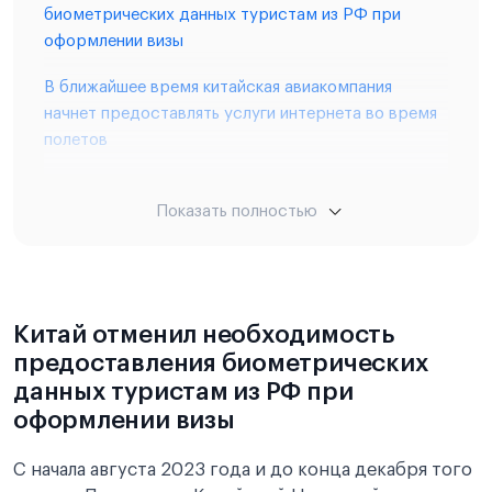
биометрических данных туристам из РФ при
оформлении визы
В ближайшее время китайская авиакомпания
начнет предоставлять услуги интернета во время
полетов
В Китае молодежь ухаживает за "пушистыми"
Показать полностью
манго как за домашними питомцами
Теперь иностранным гражданам, желающим
получить ВНЖ в Китае, не требуется оставлять
свой паспорт
Китай отменил необходимость
В Шанхае запустили завод по производству
предоставления биометрических
искусственного мяса
данных туристам из РФ при
оформлении визы
Запросы россиян относительно китайской визы на
максимуме за последние годы
С начала августа 2023 года и до конца декабря того