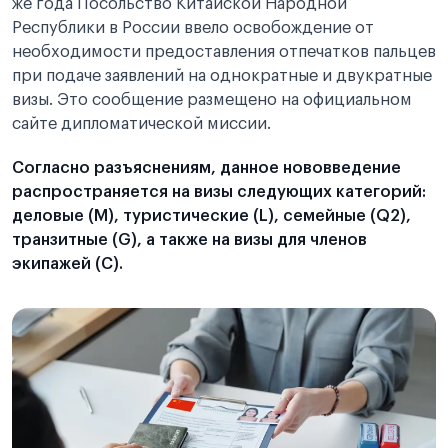
же года Посольство Китайской Народной
Важное сообщение о расписании приема в
Республики в России ввело освобождение от
Консульском отделе Генерального посольства
необходимости предоставления отпечатков пальцев
Китая в Санкт-Петербурге
при подаче заявлений на однократные и двукратные
визы. Это сообщение размещено на официальном
сайте дипломатической миссии.
Согласно разъяснениям, данное нововведение
распространяется на визы следующих категорий:
деловые (M), туристические (L), семейные (Q2),
транзитные (G), а также на визы для членов
экипажей (C).