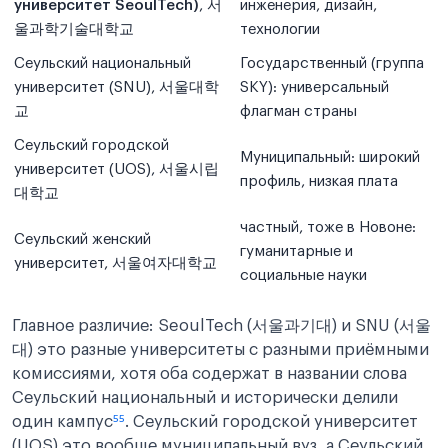
университет SeoulTech)
, 서
инженерия, дизайн,
울과학기술대학교
технологии
Сеульский национальный
Государственный (группа
университет (SNU), 서울대학
SKY): универсальный
교
флагман страны
Сеульский городской
Муниципальный: широкий
университет (UOS), 서울시립
профиль, низкая плата
대학교
частный, тоже в Новоне:
Сеульский женский
гуманитарные и
университет, 서울여자대학교
социальные науки
Главное различие: SeoulTech (서울과기대) и SNU (서울
대) это разные университеты с разными приёмными
комиссиями, хотя оба содержат в названии слова
Сеульский национальный и исторически делили
один кампус
⁵⁵
. Сеульский городской университет
(UOS) это вообще муниципальный вуз, а Сеульский