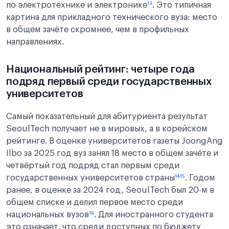
по электротехнике и электронике
¹³
. Это типичная
картина для прикладного технического вуза: место
в общем зачёте скромнее, чем в профильных
направлениях.
Национальный рейтинг: четыре года
подряд первый среди государственных
университетов
Самый показательный для абитуриента результат
SeoulTech получает не в мировых, а в корейском
рейтинге. В оценке университетов газеты JoongAng
Ilbo за 2025 год вуз занял 18 место в общем зачёте и
четвёртый год подряд стал первым среди
государственных университетов страны
¹⁴
¹⁵
. Годом
ранее, в оценке за 2024 год, SeoulTech был 20-м в
общем списке и делил первое место среди
национальных вузов
¹⁶
. Для иностранного студента
это означает, что среди доступных по бюджету