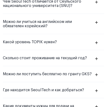
Чем SeoulTech отличается от Сеульского
национального университета (SNU)?
⁶¹
⁶³
Можно ли учиться на английском или
обязателен корейский?
⁶⁴
Какой уровень TOPIK нужен?
⁵⁹
⁶⁵
⁶⁶
TOPIK
Сколько стоит проживание на текущий год?
⁶⁷
Можно ли поступить бесплатно по гранту GKS?
⁶⁹
гайде Red Planet про TOPIK
GKS
Где находится SeoulTech и как добраться?
⁷⁰
гайде Red Planet по GKS
Какие документы нужны для подачи на
⁷¹