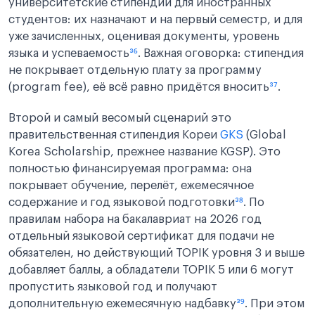
университетские стипендии для иностранных
студентов: их назначают и на первый семестр, и для
уже зачисленных, оценивая документы, уровень
языка и успеваемость
³⁶
. Важная оговорка: стипендия
не покрывает отдельную плату за программу
(program fee), её всё равно придётся вносить
³⁷
.
Второй и самый весомый сценарий это
правительственная стипендия Кореи
GKS
(Global
Korea Scholarship, прежнее название KGSP). Это
полностью финансируемая программа: она
покрывает обучение, перелёт, ежемесячное
содержание и год языковой подготовки
³⁸
. По
правилам набора на бакалавриат на 2026 год
отдельный языковой сертификат для подачи не
обязателен, но действующий TOPIK уровня 3 и выше
добавляет баллы, а обладатели TOPIK 5 или 6 могут
пропустить языковой год и получают
дополнительную ежемесячную надбавку
³⁹
. При этом