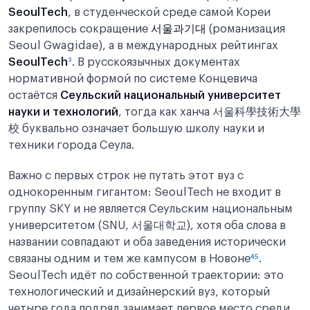
SeoulTech
, в студенческой среде самой Кореи
закрепилось сокращение
서울과기대
(романизация
Seoul Gwagidae), а в международных рейтингах
SeoulTech
³
. В русскоязычных документах
нормативной формой по системе Концевича
остаётся
Сеульский национальный университет
науки и технологий
, тогда как ханча 서울科學技術大學
校 буквально означает большую школу науки и
техники города Сеула.
Важно с первых строк не путать этот вуз с
однокоренным гигантом: SeoulTech не входит в
группу SKY и не является Сеульским национальным
университетом (SNU, 서울대학교), хотя оба слова в
названии совпадают и оба заведения исторически
связаны одним и тем же кампусом в Новоне
⁴
⁵
.
SeoulTech идёт по собственной траектории: это
технологический и дизайнерский вуз, который
четыре года подряд занимает первое место среди