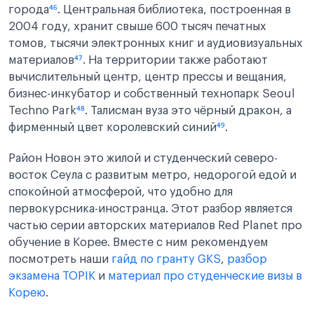
города
⁴⁶
. Центральная библиотека, построенная в
2004 году, хранит свыше 600 тысяч печатных
томов, тысячи электронных книг и аудиовизуальных
материалов
⁴⁷
. На территории также работают
вычислительный центр, центр прессы и вещания,
бизнес-инкубатор и собственный технопарк Seoul
Techno Park
⁴⁸
. Талисман вуза это чёрный дракон, а
фирменный цвет королевский синий
⁴⁹
.
Район Новон это жилой и студенческий северо-
восток Сеула с развитым метро, недорогой едой и
спокойной атмосферой, что удобно для
первокурсника-иностранца. Этот разбор является
частью серии авторских материалов Red Planet про
обучение в Корее. Вместе с ним рекомендуем
посмотреть наши
гайд по гранту GKS
,
разбор
экзамена TOPIK
и
материал про студенческие визы в
Корею
.