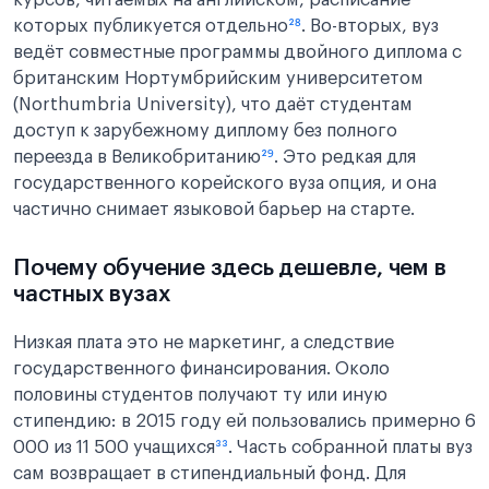
курсов, читаемых на английском, расписание
которых публикуется отдельно
²⁸
. Во-вторых, вуз
ведёт совместные программы двойного диплома с
британским Нортумбрийским университетом
(Northumbria University), что даёт студентам
доступ к зарубежному диплому без полного
переезда в Великобританию
²⁹
. Это редкая для
государственного корейского вуза опция, и она
частично снимает языковой барьер на старте.
Почему обучение здесь дешевле, чем в
частных вузах
Низкая плата это не маркетинг, а следствие
государственного финансирования. Около
половины студентов получают ту или иную
стипендию: в 2015 году ей пользовались примерно 6
000 из 11 500 учащихся
³³
. Часть собранной платы вуз
сам возвращает в стипендиальный фонд. Для