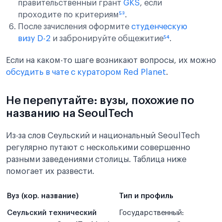
правительственный грант
GKS
, если
проходите по критериям
⁵³
.
После зачисления оформите
студенческую
визу D-2
и забронируйте общежитие
⁵⁴
.
Если на каком-то шаге возникают вопросы, их можно
обсудить в чате с куратором Red Planet
.
Не перепутайте: вузы, похожие по
названию на SeoulTech
Из-за слов Сеульский и национальный SeoulTech
регулярно путают с несколькими совершенно
разными заведениями столицы. Таблица ниже
помогает их развести.
Вуз (кор. название)
Тип и профиль
Сеульский технический
Государственный: