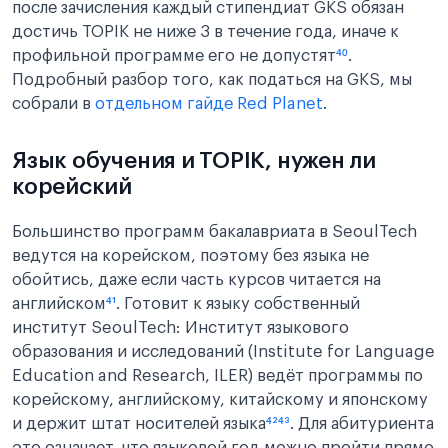
после зачисления каждый стипендиат GKS обязан
достичь TOPIK не ниже 3 в течение года, иначе к
профильной программе его не допустят
⁴⁰
.
Подробный разбор того, как податься на GKS, мы
собрали в
отдельном гайде Red Planet
.
Язык обучения и TOPIK, нужен ли
корейский
Большинство программ бакалавриата в SeoulTech
ведутся на корейском, поэтому без языка не
обойтись, даже если часть курсов читается на
английском
⁴¹
. Готовит к языку собственный
институт SeoulTech: Институт языкового
образования и исследований (Institute for Language
Education and Research, ILER) ведёт программы по
корейскому, английскому, китайскому и японскому
и держит штат носителей языка
⁴²
⁴³
. Для абитуриента