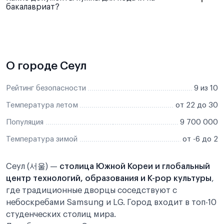
бакалавриат?
справка о родстве
банковская выписка
О городе Сеул
студенческая виза D-2
⁷²
Рейтинг безопасности
9 из 10
Температура летом
от 22 до 30
Популяция
9 700 000
Температура зимой
от -6 до 2
Сеул (서울) —
столица Южной Кореи и глобальный
центр технологий, образования и K-pop культуры
,
где традиционные дворцы соседствуют с
небоскребами Samsung и LG. Город входит в топ-10
студенческих столиц мира.