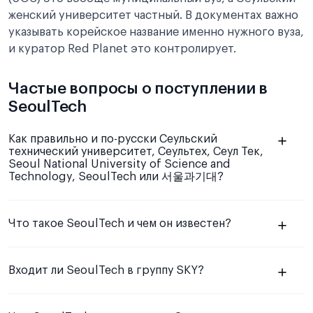
женский университет частный. В документах важно
указывать корейское название именно нужного вуза,
и куратор Red Planet это контролирует.
Частые вопросы о поступлении в
SeoulTech
Как правильно и по-русски Сеульский
технический университет, Сеультех, Сеул Тек,
Seoul National University of Science and
Technology, SeoulTech или 서울과기대?
Что такое SeoulTech и чем он известен?
Входит ли SeoulTech в группу SKY?
⁵⁷
⁵⁸
⁶⁰
⁶²