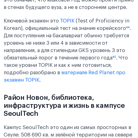
это означает, что языковой год можно пройти прямо
в стенах будущего вуза, а не в стороннем центре.
Ключевой экзамен это
TOPIK
(Test of Proficiency in
Korean), официальный тест на знание корейского
⁴⁴
.
Для поступления на бакалавриат обычно требуется
уровень не ниже 3 или 4 в зависимости от
направления, а для стипендии GKS уровень 3 это
обязательный порог в течение первого года
⁴⁵
. Что
такое уровни TOPIK и как к ним готовиться,
подробно разобрано в
материале Red Planet про
экзамен TOPIK
.
Район Новон, библиотека,
инфраструктура и жизнь в кампусе
SeoulTech
Кампус SeoulTech это один из самых просторных в
Сеуле: 508 690 кв. м зелёной территории на севере