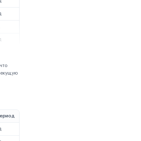
д
д
д
д
 что
текущую
период
д