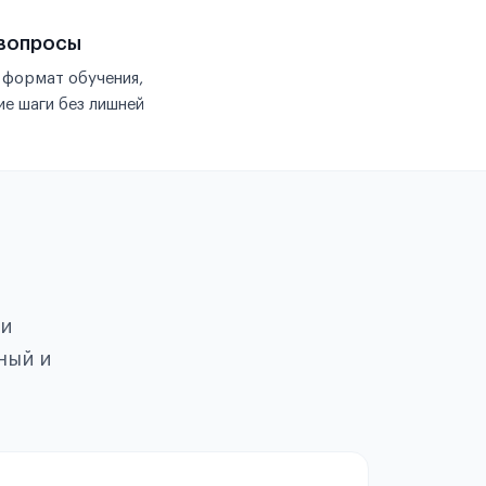
 вопросы
 формат обучения,
е шаги без лишней
ои
ный и