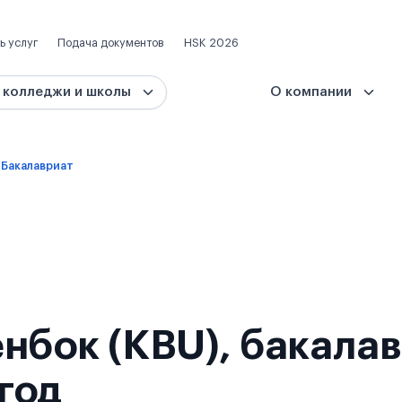
ь услуг
Подача документов
HSK 2026
 колледжи и школы
О компании
Бакалавриат
нбок (KBU), бакала
 год