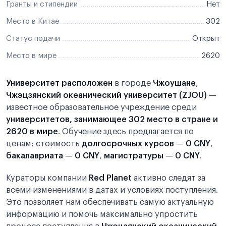
Гранты и стипендии
Нет
Место в Китае
302
Статус подачи
Открыт
Место в мире
2620
Университет расположен
в городе
Чжоушане
,
Чжэцзянский океанический университет (ZJOU)
—
известное образовательное учреждение среди
университетов, занимающее 302 место в стране и
2620 в мире
. Обучение здесь предлагается по
ценам: стоимость
долгосрочных курсов
—
0 CNY
,
бакалавриата
—
0 CNY
,
магистратуры
—
0 CNY
.
Кураторы компании
Red Planet
активно следят за
всеми изменениями в датах и условиях поступления.
Это позволяет нам обеспечивать самую актуальную
информацию и помочь максимально упростить