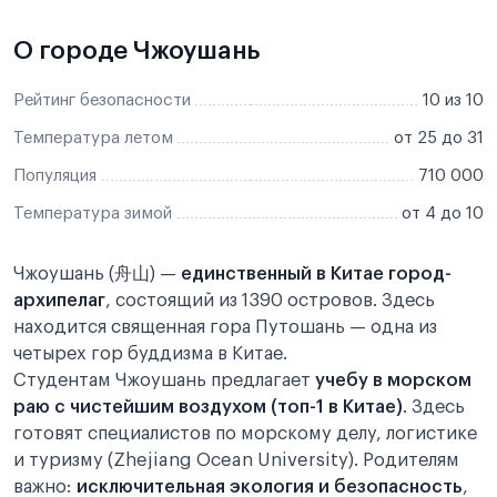
О городе Чжоушань
Рейтинг безопасности
10 из 10
Температура летом
от 25 до 31
Популяция
710 000
Температура зимой
от 4 до 10
Чжоушань (舟山) —
единственный в Китае город-
архипелаг
, состоящий из 1390 островов. Здесь
находится священная гора Путошань — одна из
четырех гор буддизма в Китае.
Студентам Чжоушань предлагает
учебу в морском
раю с чистейшим воздухом (топ-1 в Китае)
. Здесь
готовят специалистов по морскому делу, логистике
и туризму (Zhejiang Ocean University). Родителям
важно:
исключительная экология и безопасность
,