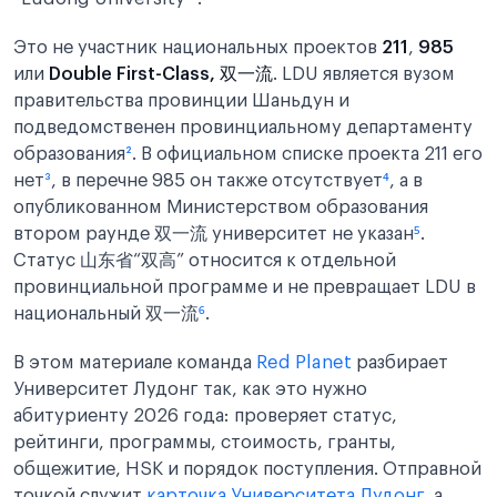
Это не участник национальных проектов
211
,
985
или
Double First-Class, 双一流
. LDU является вузом
правительства провинции Шаньдун и
подведомственен провинциальному департаменту
образования
²
. В официальном списке проекта 211 его
нет
³
, в перечне 985 он также отсутствует
⁴
, а в
опубликованном Министерством образования
втором раунде 双一流 университет не указан
⁵
.
Статус 山东省“双高” относится к отдельной
провинциальной программе и не превращает LDU в
национальный 双一流
⁶
.
В этом материале команда
Red Planet
разбирает
Университет Лудонг так, как это нужно
абитуриенту 2026 года: проверяет статус,
рейтинги, программы, стоимость, гранты,
общежитие, HSK и порядок поступления. Отправной
точкой служит
карточка Университета Лудонг
, а