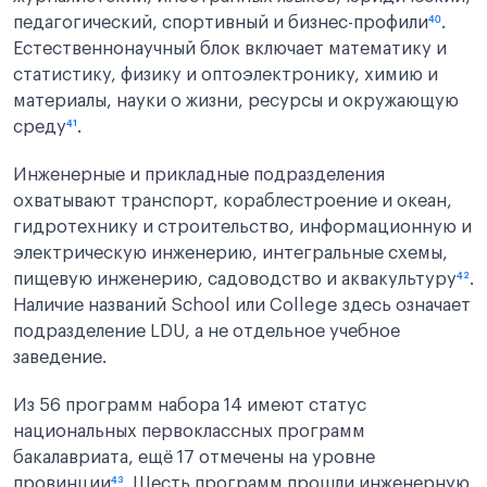
педагогический, спортивный и бизнес-профили
⁴⁰
.
Естественнонаучный блок включает математику и
статистику, физику и оптоэлектронику, химию и
материалы, науки о жизни, ресурсы и окружающую
среду
⁴¹
.
Инженерные и прикладные подразделения
охватывают транспорт, кораблестроение и океан,
гидротехнику и строительство, информационную и
электрическую инженерию, интегральные схемы,
пищевую инженерию, садоводство и аквакультуру
⁴²
.
Наличие названий School или College здесь означает
подразделение LDU, а не отдельное учебное
заведение.
Из 56 программ набора 14 имеют статус
национальных первоклассных программ
бакалавриата, ещё 17 отмечены на уровне
провинции
⁴³
. Шесть программ прошли инженерную