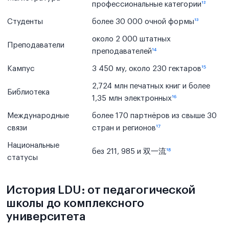
профессиональные категории
¹²
Студенты
более 30 000 очной формы
¹³
около 2 000 штатных
Преподаватели
преподавателей
¹⁴
Кампус
3 450 му, около 230 гектаров
¹⁵
2,724 млн печатных книг и более
Библиотека
1,35 млн электронных
¹⁶
Международные
более 170 партнёров из свыше 30
связи
стран и регионов
¹⁷
Национальные
без 211, 985 и 双一流
¹⁸
статусы
История LDU: от педагогической
школы до комплексного
университета