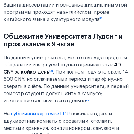
Защита диссертации и основные дисциплины этой
программы проходят на английском, кроме
китайского языка и культурного модуля
⁵¹
.
Общежитие Университета Лудонг и
проживание в Яньтае
По данным университета, место в международном
общежитии и корпусе Liuyuan оценивалось в
40
CNY за койко-день
⁵⁸
. При полном году это около 14
600 CNY, но оплачиваемый период и тариф нужно
сверять в счёте. По данным университета, в первый
семестр студент должен жить в кампусе;
исключение согласуется отдельно
⁵⁹
.
На
публичной карточке LDU
показаны одно- и
двухместные комнаты с кроватями, столами,
местами хранения, кондиционером, санузлом и