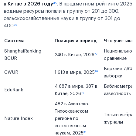
в Китае в 2026 году
²⁵
. В предметном рейтинге 2025
водные ресурсы попали в группу от 201 до 300,
сельскохозяйственные науки в группу от 301 до
400
²⁶
.
Система
Позиция и период
Что учитыват
ShanghaiRanking
Национальное
240 в Китае, 2026
²⁷
BCUR
сравнение
Верхние 7,6%
CWUR
1 613 в мире, 2025
²⁸
выборки
4 687 в мире, 387 в
Библиометрия
EduRank
Китае, 2026
²⁹
известность
482 в Азиатско-
Тихоокеанском
Только выбра
Nature Index
регионе по
журналы
естественным
наукам, 2025
³⁰