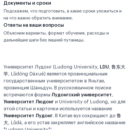
Документы и сроки
Подскажем, что подготовить, в какие сроки уложиться и
на что важно обратить внимание.
Ответы на ваши вопросы
Объясним варианты, формат обучения, расходы и
дальнейшие шаги без лишней путаницы.
Университет Лудонг (Ludong University,
LDU
,
鲁东大
学
, Lǔdōng Dàxué) является провинциальным
государственным университетом в Яньтае,
провинция Шаньдун. В русскоязычном поиске
встречаются формы
Лудонгский университет
,
Университет Людонг
и University of Ludong, но для
этой статьи и карточки используется название
Университет Лудонг
. В Китае вуз сокращают до
鲁
大
, Lǔdà, а его устав закрепляет английское название
*Ludong University*
¹
.