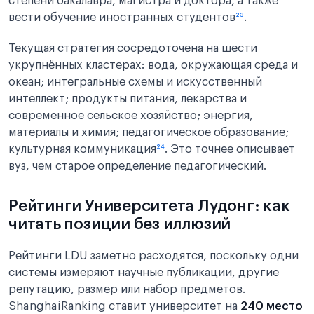
степени бакалавра, магистра и доктора, а также
вести обучение иностранных студентов
²³
.
Текущая стратегия сосредоточена на шести
укрупнённых кластерах: вода, окружающая среда и
океан; интегральные схемы и искусственный
интеллект; продукты питания, лекарства и
современное сельское хозяйство; энергия,
материалы и химия; педагогическое образование;
культурная коммуникация
²⁴
. Это точнее описывает
вуз, чем старое определение педагогический.
Рейтинги Университета Лудонг: как
читать позиции без иллюзий
Рейтинги LDU заметно расходятся, поскольку одни
системы измеряют научные публикации, другие
репутацию, размер или набор предметов.
ShanghaiRanking ставит университет на
240 место