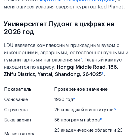
меняющиеся условия сверяет куратор Red Planet.
Университет Лудонг в цифрах на
2026 год
LDU является комплексным прикладным вузом с
инженерными, аграрными, естественнонаучными и
гуманитарными направлениями
⁷
. Главный кампус
находится по адресу:
Hongqi Middle Road, 186,
Zhifu District, Yantai, Shandong, 264025
⁸
.
Показатель
Проверенное значение
Основание
1930 год
⁹
Структура
26 колледжей и институтов
¹⁰
Бакалавриат
56 программ набора
¹¹
23 академические области и 23
Магистратура