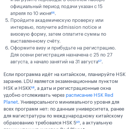
официальный период подачи указан с 15
апреля по 10 июня
⁶⁶
.
Пройдите академическую проверку или
интервью, получите admission notice и
визовую форму, затем оплатите суммы по
выставленному счёту.
Оформите визу и прибудьте на регистрацию.
Для осени регистрация назначена с 25 по 27
августа, а начало занятий на 31 августа
⁶⁷
.
Если программа идёт на китайском, планируйте HSK
заранее. LDU является экзаменационным пунктом
HSK и HSKK
⁶⁸
, а даты и регистрационные окна
удобно отслеживать через
расписание HSK Red
Planet
. Универсального минимального уровня для
всех программ нет: по данным университета, ранее
для магистратуры по международному китайскому
образованию требовался HSK 5
⁶⁹
, а актуальную