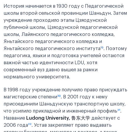
История начинается в 1930 году с Педагогической
школы второй сельской провинции Шаньдун. Затем
учреждение проходило этапы Цзяодунской
публичной школы, Цзяодунской педагогической
школы, Лайянского педагогического колледжа,
Яньтайского педагогического колледжа и
Яньтайского педагогического института
¹⁹
. Поэтому
педагогика, языки и подготовка учителей остаются
важной частью идентичности LDU, хотя
современный вуз давно вышел за рамки
нормального университета.
В 1998 году учреждение получило право присуждать
магистерские степени
²⁰
. В 2001 году к нему
присоединили Шаньдунскую транспортную школу,
что усилило прикладной и инженерный профиль
²¹
.
Название
Ludong University, 鲁东大学
действует с
2006 года
²²
. Устав закрепляет право выдавать