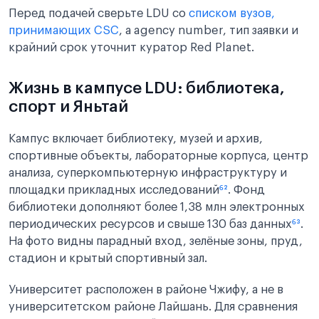
Перед подачей сверьте LDU со
списком вузов,
принимающих CSC
, а agency number, тип заявки и
крайний срок уточнит куратор Red Planet.
Жизнь в кампусе LDU: библиотека,
спорт и Яньтай
Кампус включает библиотеку, музей и архив,
спортивные объекты, лабораторные корпуса, центр
анализа, суперкомпьютерную инфраструктуру и
площадки прикладных исследований
⁶²
. Фонд
библиотеки дополняют более 1,38 млн электронных
периодических ресурсов и свыше 130 баз данных
⁶³
.
На фото видны парадный вход, зелёные зоны, пруд,
стадион и крытый спортивный зал.
Университет расположен в районе Чжифу, а не в
университетском районе Лайшань. Для сравнения