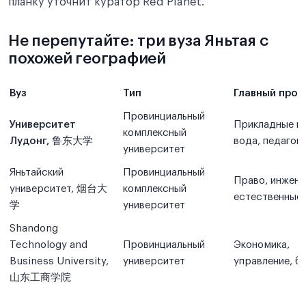
планку уточнит куратор Red Planet.
Не перепутайте: три вуза Яньтая с
похожей географией
Вуз
Тип
Главный проф
Провинциальный
Университет
Прикладные на
комплексный
Лудонг, 鲁东大学
вода, педагоги
университет
Яньтайский
Провинциальный
Право, инжене
университет, 烟台大
комплексный
естественные 
学
университет
Shandong
Technology and
Провинциальный
Экономика,
Business University,
университет
управление, б
山东工商学院