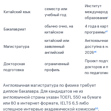
Институт
семестр или
Китайский язык
международн
учебный год
образования
⁴⁶
обычно очно, на
4 года в карто
Бакалавриат
китайском
программы
⁴⁷
китайский или
Англоязычная 
Магистратура
заявленный
доступна в на
английский
2026
⁴⁸
Проект подго
Докторская
ограниченный
докторов и по
подготовка
профиль
по педагогике
⁴
Англоязычная магистратура по физике требует
диплом бакалавра. Для кандидатов не из
англоязычной страны указан TOEFL 550 на бумаге
или 80 в интернет-формате, IELTS 6,5 либо
успешное интервью академической комиссии
⁵⁰
.