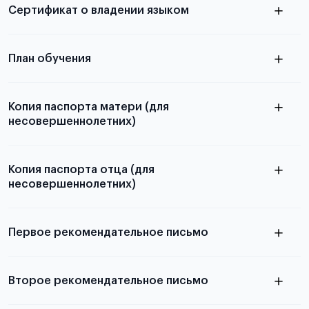
Сертификат о владении языком
Для примеров заполнения и пустых
бланков ознакомьтесь с статьей
План обучения
Копия паспорта матери (для
несовершеннолетних)
Подробнее о составлении плана
можно узнать в статье
Копия паспорта отца (для
несовершеннолетних)
Подробнее о требованиях и условиях
выезда
Первое рекомендательное письмо
Подробнее о требованиях и условиях
Второе рекомендательное письмо
выезда