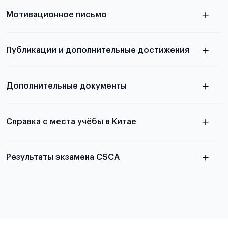
узнать из статьи с образцом
Мотивационное письмо
письма
узнать из статьи с образцом
Публикации и дополнительные достижения
письма
Подробнее
о том, как составить письмо, можно узнать в
Дополнительные документы
статье
Справка с места учёбы в Китае
Результаты экзамена CSCA
в
статье справка с места учёбы в Китае
Подробнее об экзамене CSCA