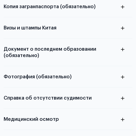
Копия загранпаспорта (обязательно)
с разворотом или страницей
паспорта
Визы и штампы Китая
Документ о последнем образовании
(обязательно)
Фотография (обязательно)
Подробная информация о том, какие документы
электронную
необходимы для школьников, студентов и
Справка об отсутствии судимости
абитуриентов, изложена в статье.
скан не
Медицинский осмотр
принимаются
из России
электронная справка