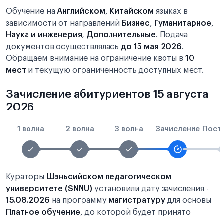
Обучение на
Английском
,
Китайском
языках в
зависимости от направлений
Бизнес
,
Гуманитарное
,
Наука и инженерия
,
Дополнительные
. Подача
документов осуществлялась
до 15 мая 2026
.
Обращаем внимание на ограничение квоты в
10
мест
и текущую ограниченность доступных мест.
Зачисление абитуриентов 15 августа
2026
1 волна
2 волна
3 волна
Зачисление
Пос
Кураторы
Шэньсийском педагогическом
университете (SNNU)
установили дату зачисления -
15.08.2026
на программу
магистратуру
для основы
Платное обучение
, до которой будет принято