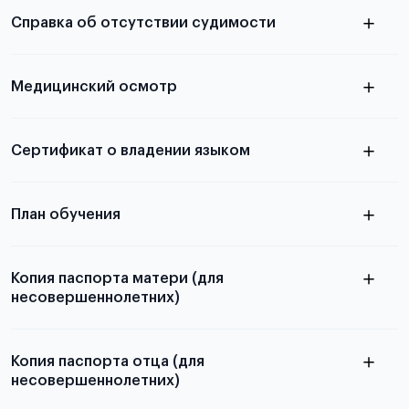
электронную
необходимы для школьников, студентов и
Справка об отсутствии судимости
абитуриентов, изложена в статье.
скан не
Медицинский осмотр
принимаются
из России
электронная справка
Сертификат о владении языком
Для примеров заполнения и пустых
бланков ознакомьтесь с статьей
План обучения
Копия паспорта матери (для
несовершеннолетних)
Подробнее о составлении плана
можно узнать в статье
Копия паспорта отца (для
несовершеннолетних)
Подробнее о требованиях и условиях