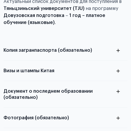
Актуальный список документов для поступления в
Тяньцзиньский университет (TJU)
на программу
Довузовская подготовка
–
1 год – платное
обучение (языковые)
.
Копия загранпаспорта (обязательно)
с разворотом или страницей
паспорта
Визы и штампы Китая
Документ о последнем образовании
(обязательно)
Фотография (обязательно)
Подробная информация о том, какие документы