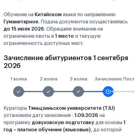
Обучение на
Китайском
языке по направлению
Гуманитарное
. Подача документов осуществлялась
до 15 июля 2026
. Обращаем внимание на
ограничение квоты в
1 место
и текущую
ограниченность доступных мест.
Зачисление абитуриентов 1 сентября
2026
1 волна
2 волна
3 волна
Зачисление
Пос
Кураторы
Тяньцзиньском университете (TJU)
установили дату зачисления -
1.09.2026
на
программу
довузовскую подготовку
для основы
1
год – платное обучение (языковые)
, до которой