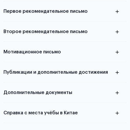
выезда
Первое рекомендательное письмо
Подробнее о требованиях и условиях
Второе рекомендательное письмо
выезда
узнать из статьи с образцом
Мотивационное письмо
письма
узнать из статьи с образцом
Публикации и дополнительные достижения
письма
Подробнее
о том, как составить письмо, можно узнать в
Дополнительные документы
статье
Справка с места учёбы в Китае