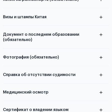
с разворотом или страницей
паспорта
Визы и штампы Китая
Документ о последнем образовании
(обязательно)
Фотография (обязательно)
Подробная информация о том, какие документы
электронную
необходимы для школьников, студентов и
Справка об отсутствии судимости
абитуриентов, изложена в статье.
скан не
Медицинский осмотр
принимаются
из России
электронная справка
Сертификат о владении языком
Для примеров заполнения и пустых