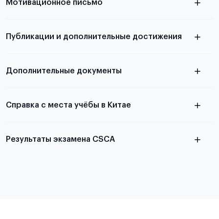
Мотивационное письмо
письма
узнать из статьи с образцом
Публикации и дополнительные достижения
письма
Подробнее
о том, как составить письмо, можно узнать в
Дополнительные документы
статье
Справка с места учёбы в Китае
Результаты экзамена CSCA
в
статье справка с места учёбы в Китае
Подробнее об экзамене CSCA