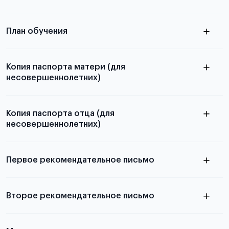
бланков ознакомьтесь с статьей
План обучения
Копия паспорта матери (для
несовершеннолетних)
Подробнее о составлении плана
можно узнать в статье
Копия паспорта отца (для
несовершеннолетних)
Подробнее о требованиях и условиях
выезда
Первое рекомендательное письмо
Подробнее о требованиях и условиях
Второе рекомендательное письмо
выезда
узнать из статьи с образцом