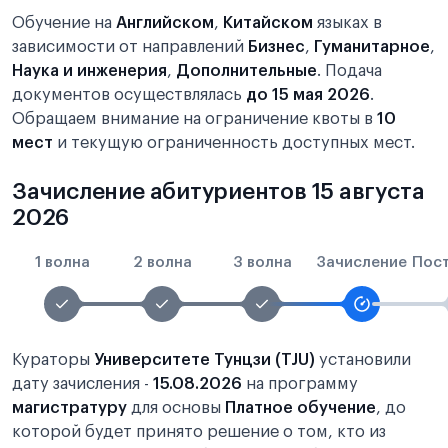
Обучение на
Английском
,
Китайском
языках в
зависимости от направлений
Бизнес
,
Гуманитарное
,
Наука и инженерия
,
Дополнительные
. Подача
документов осуществлялась
до 15 мая 2026
.
Обращаем внимание на ограничение квоты в
10
мест
и текущую ограниченность доступных мест.
Зачисление абитуриентов 15 августа
2026
1 волна
2 волна
3 волна
Зачисление
Пос
Кураторы
Университете Тунцзи (TJU)
установили
дату зачисления -
15.08.2026
на программу
магистратуру
для основы
Платное обучение
, до
которой будет принято решение о том, кто из