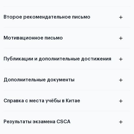
Подробнее о требованиях и условиях
Второе рекомендательное письмо
выезда
узнать из статьи с образцом
Мотивационное письмо
письма
узнать из статьи с образцом
Публикации и дополнительные достижения
письма
Подробнее
о том, как составить письмо, можно узнать в
Дополнительные документы
статье
Справка с места учёбы в Китае
Результаты экзамена CSCA