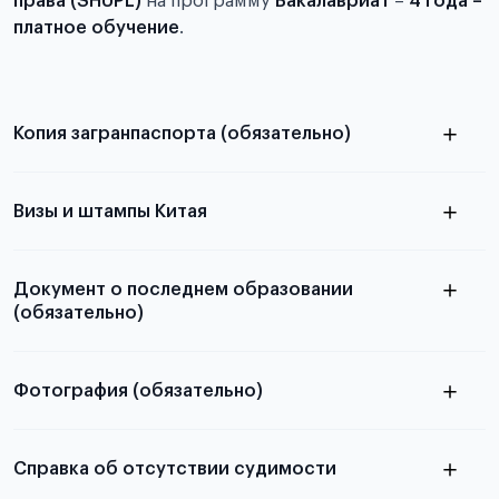
права (SHUPL)
на программу
Бакалавриат
–
4 года –
платное обучение
.
Копия загранпаспорта (обязательно)
с разворотом или страницей
паспорта
Визы и штампы Китая
Документ о последнем образовании
(обязательно)
Фотография (обязательно)
Подробная информация о том, какие документы
электронную
необходимы для школьников, студентов и
Справка об отсутствии судимости
абитуриентов, изложена в статье.