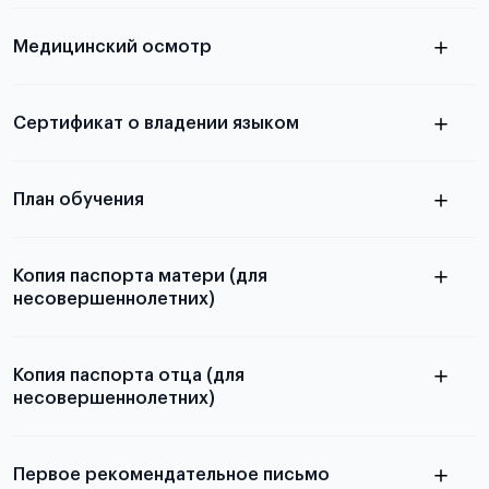
скан не
Медицинский осмотр
принимаются
из России
электронная справка
Сертификат о владении языком
Для примеров заполнения и пустых
бланков ознакомьтесь с статьей
План обучения
Копия паспорта матери (для
несовершеннолетних)
Подробнее о составлении плана
можно узнать в статье
Копия паспорта отца (для
несовершеннолетних)
Подробнее о требованиях и условиях
выезда
Первое рекомендательное письмо