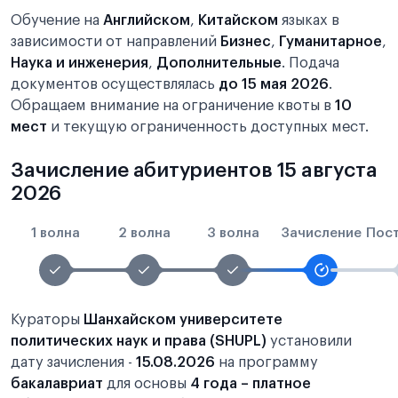
Обучение на
Английском
,
Китайском
языках в
зависимости от направлений
Бизнес
,
Гуманитарное
,
Наука и инженерия
,
Дополнительные
. Подача
документов осуществлялась
до 15 мая 2026
.
Обращаем внимание на ограничение квоты в
10
мест
и текущую ограниченность доступных мест.
Зачисление абитуриентов 15 августа
2026
1 волна
2 волна
3 волна
Зачисление
Пос
Кураторы
Шанхайском университете
политических наук и права (SHUPL)
установили
дату зачисления -
15.08.2026
на программу
бакалавриат
для основы
4 года – платное