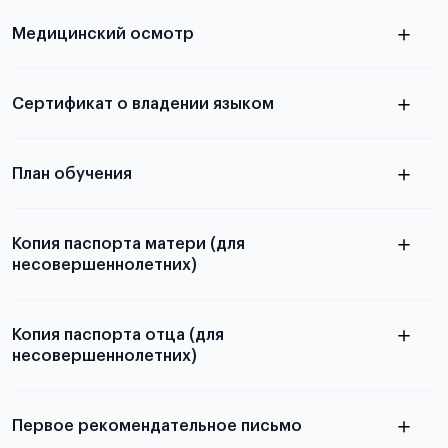
скан не
Медицинский осмотр
принимаются
из России
электронная справка
Сертификат о владении языком
Для примеров заполнения и пустых
бланков ознакомьтесь с статьей
План обучения
Копия паспорта матери (для
несовершеннолетних)
Подробнее о составлении плана
можно узнать в статье
Копия паспорта отца (для
несовершеннолетних)
Подробнее о требованиях и условиях
выезда
Первое рекомендательное письмо