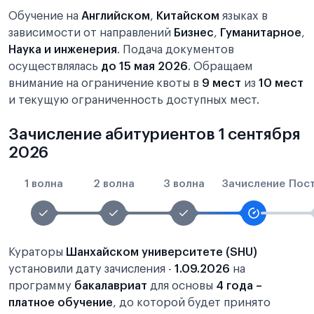
Обучение на
Английском
,
Китайском
языках в
зависимости от направлений
Бизнес
,
Гуманитарное
,
Наука и инженерия
. Подача документов
осуществлялась
до 15 мая 2026
. Обращаем
внимание на ограничение квоты в
9 мест
из
10 мест
и текущую ограниченность доступных мест.
Зачисление абитуриентов 1 сентября
2026
1 волна
2 волна
3 волна
Зачисление
Пос
Кураторы
Шанхайском университете (SHU)
установили дату зачисления -
1.09.2026
на
программу
бакалавриат
для основы
4 года –
платное обучение
, до которой будет принято