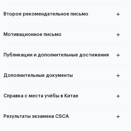
Подробнее о требованиях и условиях
Второе рекомендательное письмо
выезда
узнать из статьи с образцом
Мотивационное письмо
письма
узнать из статьи с образцом
Публикации и дополнительные достижения
письма
Подробнее
о том, как составить письмо, можно узнать в
Дополнительные документы
статье
Справка с места учёбы в Китае
Результаты экзамена CSCA
в