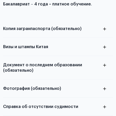
Бакалавриат
–
4 года – платное обучение
.
Копия загранпаспорта (обязательно)
с разворотом или страницей
паспорта
Визы и штампы Китая
Документ о последнем образовании
(обязательно)
Фотография (обязательно)
Подробная информация о том, какие документы
электронную
необходимы для школьников, студентов и
Справка об отсутствии судимости
абитуриентов, изложена в статье.