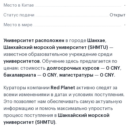
Место в Китае
-
Статус подачи
Открыт
Место в мире
-
Университет расположен
в городе
Шанхае
,
Шанхайский морской университет (SHMTU)
—
известное образовательное учреждение среди
университетов
. Обучение здесь предлагается по
ценам: стоимость
долгосрочных курсов
—
0 CNY
,
бакалавриата
—
0 CNY
,
магистратуры
—
0 CNY
.
Кураторы компании
Red Planet
активно следят за
всеми изменениями в датах и условиях поступления.
Это позволяет нам обеспечивать самую актуальную
информацию и помочь максимально упростить
процесс поступления в
Шанхайский морской
университет (SHMTU)
.