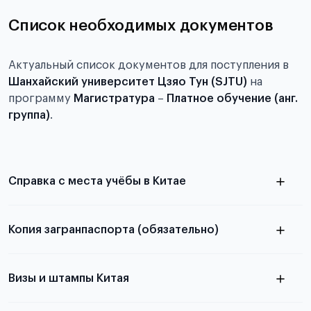
Список необходимых документов
Актуальный список документов для поступления в
Шанхайский университет Цзяо Тун (SJTU)
на
программу
Магистратура
–
Платное обучение (анг.
группа)
.
Справка с места учёбы в Китае
Копия загранпаспорта (обязательно)
с разворотом или страницей
в
паспорта
Визы и штампы Китая
статье справка с места учёбы в Китае