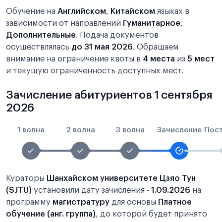
Обучение на
Английском
,
Китайском
языках в
зависимости от направлений
Гуманитарное
,
Дополнительные
. Подача документов
осуществлялась
до 31 мая 2026
. Обращаем
внимание на ограничение квоты в
4 места
из
5 мест
и текущую ограниченность доступных мест.
Зачисление абитуриентов 1 сентября
2026
1 волна
2 волна
3 волна
Зачисление
Пос
Кураторы
Шанхайском университете Цзяо Тун
(SJTU)
установили дату зачисления -
1.09.2026
на
программу
магистратуру
для основы
Платное
обучение (анг. группа)
, до которой будет принято