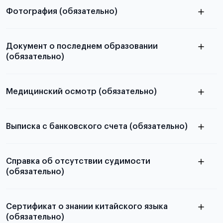
Фотография (обязательно)
электронную
Документ о последнем образовании
(обязательно)
скан не
принимаются
Медицинский осмотр (обязательно)
Подробная информация о том, какие документы
необходимы для школьников, студентов и
Выписка с банковского счета (обязательно)
Для примеров заполнения и пустых
абитуриентов, изложена в статье.
бланков ознакомьтесь с статьей
Справка об отсутствии судимости
Подробнее о требуемой сумме,
(обязательно)
количестве средств на счету и валюте
Сертификат о знании китайского языка
(обязательно)
из России