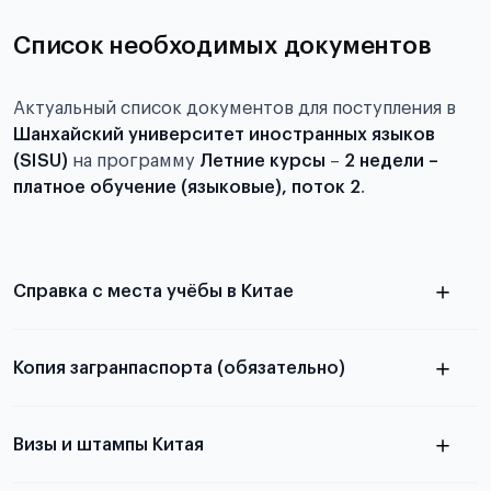
Список необходимых документов
Актуальный список документов для поступления в
Шанхайский университет иностранных языков
(SISU)
на программу
Летние курсы
–
2 недели –
платное обучение (языковые), поток 2
.
Справка с места учёбы в Китае
Копия загранпаспорта (обязательно)
с разворотом или страницей
в
паспорта
Визы и штампы Китая
статье справка с места учёбы в Китае