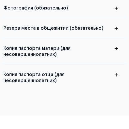
Фотография (обязательно)
электронную
Резерв места в общежитии (обязательно)
о
скан не
резервировании места в общежитии
Копия паспорта матери (для
принимаются
несовершеннолетних)
Копия паспорта отца (для
несовершеннолетних)
Подробнее о требованиях и условиях
выезда
Подробнее о требованиях и условиях
выезда