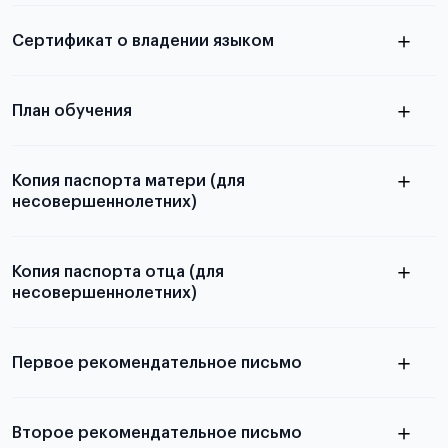
электронная справка
Сертификат о владении языком
Для примеров заполнения и пустых
бланков ознакомьтесь с статьей
План обучения
Копия паспорта матери (для
несовершеннолетних)
Подробнее о составлении плана
можно узнать в статье
Копия паспорта отца (для
несовершеннолетних)
Подробнее о требованиях и условиях
выезда
Первое рекомендательное письмо
Подробнее о требованиях и условиях
Второе рекомендательное письмо
выезда