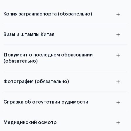
Копия загранпаспорта (обязательно)
с разворотом или страницей
паспорта
Визы и штампы Китая
Документ о последнем образовании
(обязательно)
Фотография (обязательно)
Подробная информация о том, какие документы
электронную
необходимы для школьников, студентов и
Справка об отсутствии судимости
абитуриентов, изложена в статье.
скан не
Медицинский осмотр
принимаются
из России