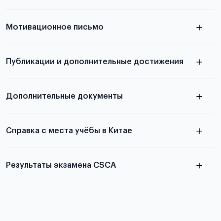
узнать из статьи с образцом
Мотивационное письмо
письма
узнать из статьи с образцом
Публикации и дополнительные достижения
письма
Подробнее
о том, как составить письмо, можно узнать в
Дополнительные документы
статье
Справка с места учёбы в Китае
Результаты экзамена CSCA
в
статье справка с места учёбы в Китае