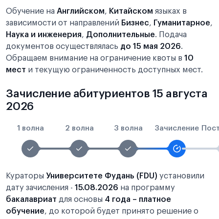
Обучение на
Английском
,
Китайском
языках в
зависимости от направлений
Бизнес
,
Гуманитарное
,
Наука и инженерия
,
Дополнительные
. Подача
документов осуществлялась
до 15 мая 2026
.
Обращаем внимание на ограничение квоты в
10
мест
и текущую ограниченность доступных мест.
Зачисление абитуриентов 15 августа
2026
1 волна
2 волна
3 волна
Зачисление
Пос
Кураторы
Университете Фудань (FDU)
установили
дату зачисления -
15.08.2026
на программу
бакалавриат
для основы
4 года – платное
обучение
, до которой будет принято решение о