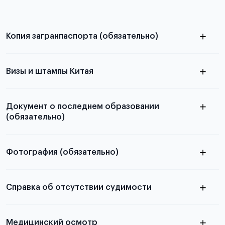
Копия загранпаспорта (обязательно)
с разворотом или страницей
паспорта
Визы и штампы Китая
Документ о последнем образовании
(обязательно)
Фотография (обязательно)
Подробная информация о том, какие документы
электронную
необходимы для школьников, студентов и
Справка об отсутствии судимости
абитуриентов, изложена в статье.
скан не
Медицинский осмотр
принимаются