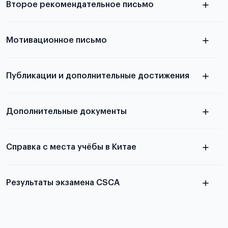
Второе рекомендательное письмо
выезда
узнать из статьи с образцом
Мотивационное письмо
письма
узнать из статьи с образцом
Публикации и дополнительные достижения
письма
Подробнее
о том, как составить письмо, можно узнать в
Дополнительные документы
статье
Справка с места учёбы в Китае
Результаты экзамена CSCA
в
статье справка с места учёбы в Китае