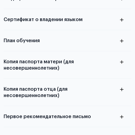
из России
электронная справка
Сертификат о владении языком
Для примеров заполнения и пустых
бланков ознакомьтесь с статьей
План обучения
Копия паспорта матери (для
несовершеннолетних)
Подробнее о составлении плана
можно узнать в статье
Копия паспорта отца (для
несовершеннолетних)
Подробнее о требованиях и условиях
выезда
Первое рекомендательное письмо
Подробнее о требованиях и условиях