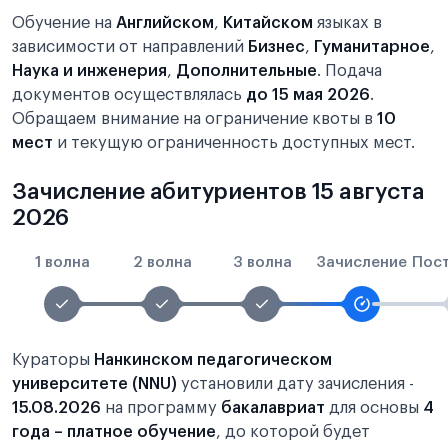
Обучение на
Английском
,
Китайском
языках в
зависимости от направлений
Бизнес
,
Гуманитарное
,
Наука и инженерия
,
Дополнительные
. Подача
документов осуществлялась
до 15 мая 2026
.
Обращаем внимание на ограничение квоты в
10
мест
и текущую ограниченность доступных мест.
Зачисление абитуриентов 15 августа
2026
1 волна
2 волна
3 волна
Зачисление
Пос
Кураторы
Нанкинском педагогическом
университете (NNU)
установили дату зачисления -
15.08.2026
на программу
бакалавриат
для основы
4
года – платное обучение
, до которой будет