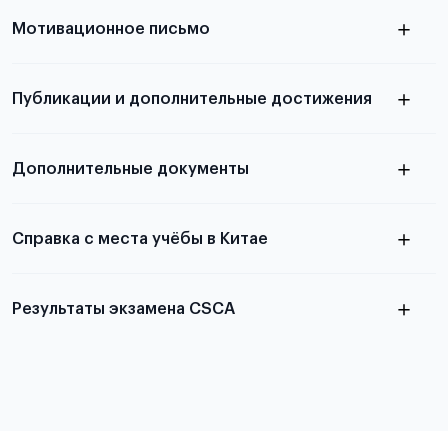
узнать из статьи с образцом
Мотивационное письмо
письма
узнать из статьи с образцом
Публикации и дополнительные достижения
письма
Подробнее
о том, как составить письмо, можно узнать в
Дополнительные документы
статье
Справка с места учёбы в Китае
Результаты экзамена CSCA
в
статье справка с места учёбы в Китае
Подробнее об экзамене CSCA