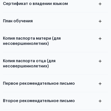
Сертификат о владении языком
Для примеров заполнения и пустых
бланков ознакомьтесь с статьей
План обучения
Копия паспорта матери (для
несовершеннолетних)
Подробнее о составлении плана
можно узнать в статье
Копия паспорта отца (для
несовершеннолетних)
Подробнее о требованиях и условиях
выезда
Первое рекомендательное письмо
Подробнее о требованиях и условиях
Второе рекомендательное письмо
выезда