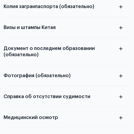
Копия загранпаспорта (обязательно)
с разворотом или страницей
паспорта
Визы и штампы Китая
Документ о последнем образовании
(обязательно)
Фотография (обязательно)
Подробная информация о том, какие документы
электронную
необходимы для школьников, студентов и
Справка об отсутствии судимости
абитуриентов, изложена в статье.
скан не
Медицинский осмотр
принимаются
из России
электронная справка