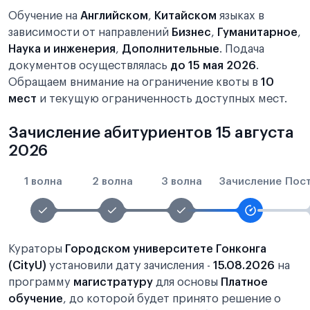
Обучение на
Английском
,
Китайском
языках в
зависимости от направлений
Бизнес
,
Гуманитарное
,
Наука и инженерия
,
Дополнительные
. Подача
документов осуществлялась
до 15 мая 2026
.
Обращаем внимание на ограничение квоты в
10
мест
и текущую ограниченность доступных мест.
Зачисление абитуриентов 15 августа
2026
1 волна
2 волна
3 волна
Зачисление
Пос
Кураторы
Городском университете Гонконга
(CityU)
установили дату зачисления -
15.08.2026
на
программу
магистратуру
для основы
Платное
обучение
, до которой будет принято решение о