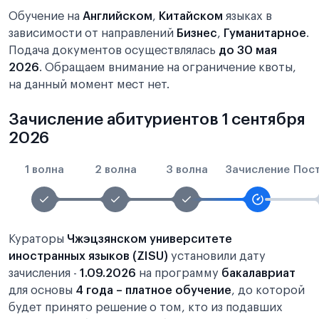
Обучение на
Английском
,
Китайском
языках в
зависимости от направлений
Бизнес
,
Гуманитарное
.
Подача документов осуществлялась
до 30 мая
2026
. Обращаем внимание на ограничение квоты,
на данный момент мест нет.
Зачисление абитуриентов 1 сентября
2026
1 волна
2 волна
3 волна
Зачисление
Пос
Кураторы
Чжэцзянском университете
иностранных языков (ZISU)
установили дату
зачисления -
1.09.2026
на программу
бакалавриат
для основы
4 года – платное обучение
, до которой
будет принято решение о том, кто из подавших