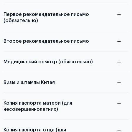
электронная справка
Первое рекомендательное письмо
(обязательно)
Второе рекомендательное письмо
узнать из статьи с образцом
Медицинский осмотр (обязательно)
письма
узнать из статьи с образцом
Визы и штампы Китая
Для примеров заполнения и пустых
письма
бланков ознакомьтесь с статьей
Копия паспорта матери (для
несовершеннолетних)
Копия паспорта отца (для