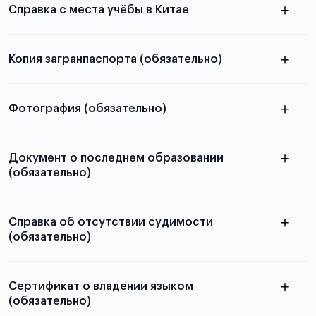
Справка с места учёбы в Китае
Копия загранпаспорта (обязательно)
с разворотом или страницей
в
паспорта
Фотография (обязательно)
статье справка с места учёбы в Китае
электронную
Документ о последнем образовании
(обязательно)
скан не
принимаются
Справка об отсутствии судимости
(обязательно)
Подробная информация о том, какие документы
необходимы для школьников, студентов и
абитуриентов, изложена в статье.
Сертификат о владении языком
(обязательно)
из России