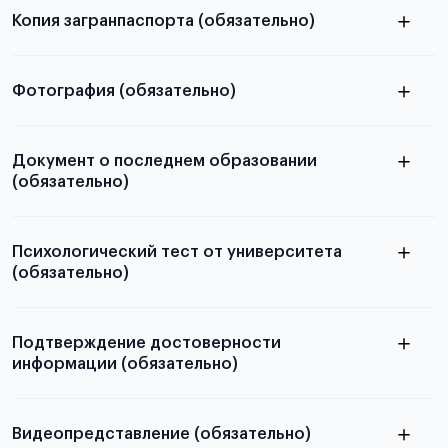
Копия загранпаспорта (обязательно)
с разворотом или страницей
в
паспорта
Фотография (обязательно)
статье справка с места учёбы в Китае
электронную
Документ о последнем образовании
(обязательно)
скан не
принимаются
Психологический тест от университета
(обязательно)
Подробная информация о том, какие документы
необходимы для школьников, студентов и
абитуриентов, изложена в статье.
Подтверждение достоверности
информации (обязательно)
Подробная информация о том, как пройти
тестирование и какие результаты нужно загрузить,
доступна в отдельной статье
Видеопредставление (обязательно)