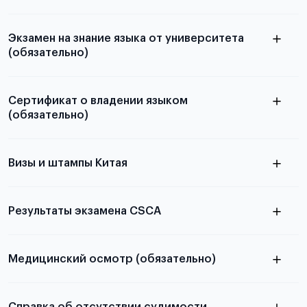
Подробности и шаблон для заполнения доступны в
отдельной статье
Экзамен на знание языка от университета
(обязательно)
как правильно подготовить
видеопредставление
Сертификат о владении языком
для данного университета
(обязательно)
Визы и штампы Китая
Подробная информация о формате тестирования,
порядке прохождения и требованиях к результатам
доступна в отдельной статье
Результаты экзамена CSCA
Медицинский осмотр (обязательно)
Подробнее об экзамене CSCA
Для примеров заполнения и пустых