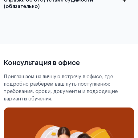
Справка об отсутствии судимости
(обязательно)
бланков ознакомьтесь с статьей
из России
электронная справка
Консультация в офисе
Приглашаем на личную встречу в офисе, где
подробно разберём ваш путь поступления:
требования, сроки, документы и подходящие
варианты обучения.