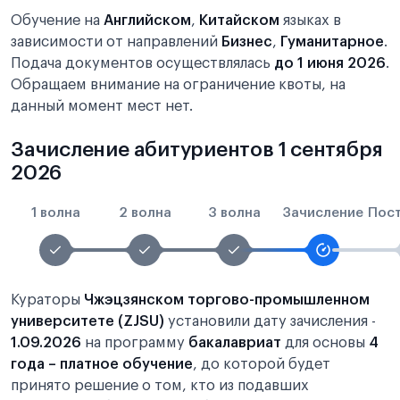
Обучение на
Английском
,
Китайском
языках в
зависимости от направлений
Бизнес
,
Гуманитарное
.
Подача документов осуществлялась
до 1 июня 2026
.
Обращаем внимание на ограничение квоты, на
данный момент мест нет.
Зачисление абитуриентов 1 сентября
2026
1 волна
2 волна
3 волна
Зачисление
Пос
Кураторы
Чжэцзянском торгово-промышленном
университете (ZJSU)
установили дату зачисления -
1.09.2026
на программу
бакалавриат
для основы
4
года – платное обучение
, до которой будет
принято решение о том, кто из подавших