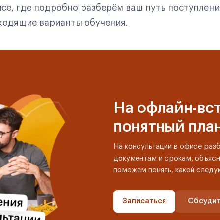
се, где подробно разберём ваш путь поступлени
дходящие варианты обучения.
На офлайн-вст
понятный пла
На консультации в офисе раз
документам и срокам, объясн
поможем понять, какой следу
Записаться
Обсудит