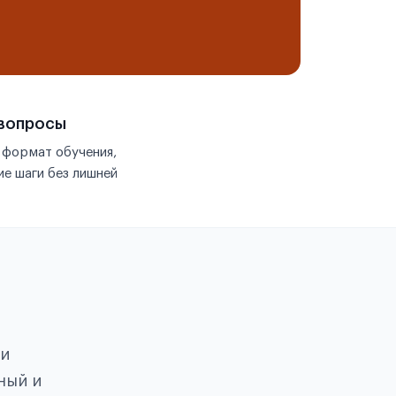
 вопросы
 формат обучения,
е шаги без лишней
ои
ный и