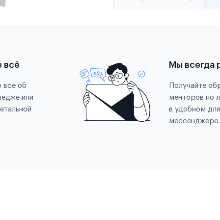
е всё
Мы всегда 
 все об
Получайте обр
ледже или
менторов по 
етальной
в удобном для
мессенджере.