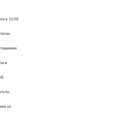
вка в 2026
тетах:
иглашения
сы и
НЕ
итуты
ние за