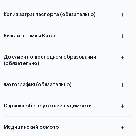
Копия загранпаспорта (обязательно)
с разворотом или страницей
паспорта
Визы и штампы Китая
Документ о последнем образовании
(обязательно)
Фотография (обязательно)
Подробная информация о том, какие документы
электронную
необходимы для школьников, студентов и
Справка об отсутствии судимости
абитуриентов, изложена в статье.
скан не
Медицинский осмотр
принимаются
из России