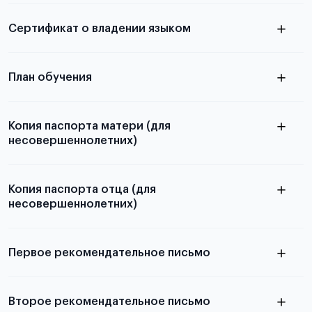
электронная справка
Сертификат о владении языком
Для примеров заполнения и пустых
бланков ознакомьтесь с статьей
План обучения
Копия паспорта матери (для
несовершеннолетних)
Подробнее о составлении плана
можно узнать в статье
Копия паспорта отца (для
несовершеннолетних)
Подробнее о требованиях и условиях
выезда
Первое рекомендательное письмо
Подробнее о требованиях и условиях
Второе рекомендательное письмо
выезда