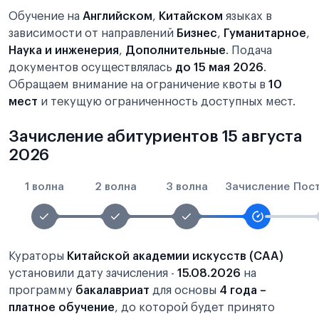
Обучение на
Английском
,
Китайском
языках в
зависимости от направлений
Бизнес
,
Гуманитарное
,
Наука и инженерия
,
Дополнительные
. Подача
документов осуществлялась
до 15 мая 2026
.
Обращаем внимание на ограничение квоты в
10
мест
и текущую ограниченность доступных мест.
Зачисление абитуриентов 15 августа
2026
1 волна
2 волна
3 волна
Зачисление
Пос
Кураторы
Китайской академии искусств (CAA)
установили дату зачисления -
15.08.2026
на
программу
бакалавриат
для основы
4 года –
платное обучение
, до которой будет принято