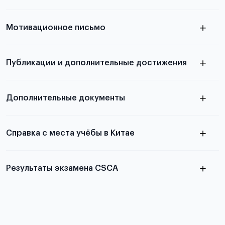
узнать из статьи с образцом
Мотивационное письмо
письма
узнать из статьи с образцом
Публикации и дополнительные достижения
письма
Подробнее
о том, как составить письмо, можно узнать в
Дополнительные документы
статье
Справка с места учёбы в Китае
Результаты экзамена CSCA
в
статье справка с места учёбы в Китае