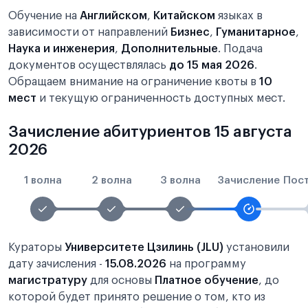
Обучение на
Английском
,
Китайском
языках в
зависимости от направлений
Бизнес
,
Гуманитарное
,
Наука и инженерия
,
Дополнительные
. Подача
документов осуществлялась
до 15 мая 2026
.
Обращаем внимание на ограничение квоты в
10
мест
и текущую ограниченность доступных мест.
Зачисление абитуриентов 15 августа
2026
1 волна
2 волна
3 волна
Зачисление
Пос
Кураторы
Университете Цзилинь (JLU)
установили
дату зачисления -
15.08.2026
на программу
магистратуру
для основы
Платное обучение
, до
которой будет принято решение о том, кто из