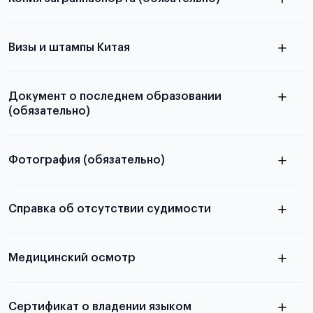
с разворотом или страницей
паспорта
Визы и штампы Китая
Документ о последнем образовании
(обязательно)
Фотография (обязательно)
Подробная информация о том, какие документы
электронную
необходимы для школьников, студентов и
Справка об отсутствии судимости
абитуриентов, изложена в статье.
скан не
Медицинский осмотр
принимаются
из России
электронная справка
Сертификат о владении языком
Для примеров заполнения и пустых