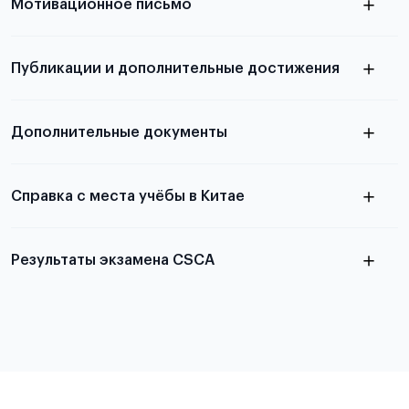
Мотивационное письмо
письма
узнать из статьи с образцом
Публикации и дополнительные достижения
письма
Подробнее
о том, как составить письмо, можно узнать в
Дополнительные документы
статье
Справка с места учёбы в Китае
Результаты экзамена CSCA
в
статье справка с места учёбы в Китае
Подробнее об экзамене CSCA