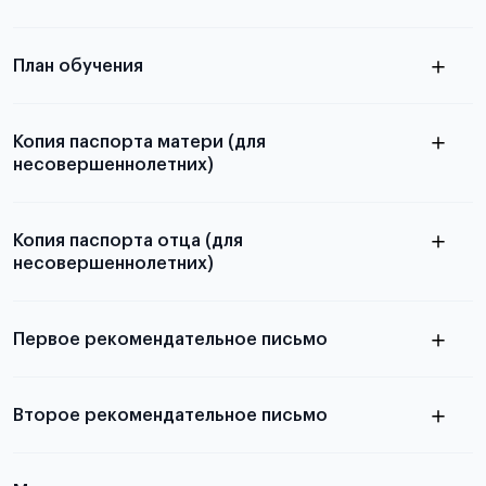
бланков ознакомьтесь с статьей
План обучения
Копия паспорта матери (для
несовершеннолетних)
Подробнее о составлении плана
можно узнать в статье
Копия паспорта отца (для
несовершеннолетних)
Подробнее о требованиях и условиях
выезда
Первое рекомендательное письмо
Подробнее о требованиях и условиях
Второе рекомендательное письмо
выезда
узнать из статьи с образцом